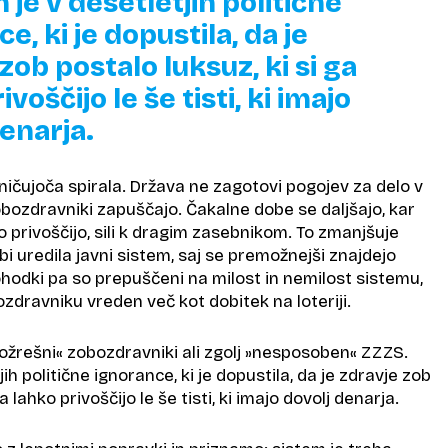
je v desetletjih politične
e, ki je dopustila, da je
zob postalo luksuz, ki si ga
ivoščijo le še tisti, ki imajo
denarja.
uničujoča spirala. Država ne zagotovi pogojev za delo v
zobozdravniki zapuščajo. Čakalne dobe se daljšajo, kar
ko privoščijo, sili k dragim zasebnikom. To zmanjšuje
a bi uredila javni sistem, saj se premožnejši znajdejo
 dohodki pa so prepuščeni na milost in nemilost sistemu,
ozdravniku vreden več kot dobitek na loteriji.
ožrešni« zobozdravniki ali zgolj »nesposoben« ZZZS.
ih politične ignorance, ki je dopustila, da je zdravje zob
a lahko privoščijo le še tisti, ki imajo dovolj denarja.