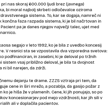
e pri nas skoraj 600.000 ljudi brez (javnega)
a, bi moral najbolj skrbeti odločevalce oziroma
zdravstvenega sistema. To, kar se dogaja, namreč ni
 končna faza razpada sistema, ki je bil načrtovan in
Pacient pa je danes njegov največji talec, ujet med
enarnico.
osa segajo v leto 1992, ko je bila z uvedbo koncesij
bire. V resnici sta se vzpostavila dva vzporedna svetova:
sko podfinanciran, in zasebni, ki je deloval po tržnih
ni sistem vsaj približno deloval, je bila ta dvojnost
 ni bil narejen, da zdrži.
nemu dejanju te drame. ZZZS vztraja pri tem, da
je cene in širi mrežo, a pozablja, da gasijo požar z
o je hiša že v plamenih. Cene, ki jih ponujajo, so po
v koncesionarjev pod mejo vzdržnosti, kar jih sili v
alih ali v doplačila pacientov.