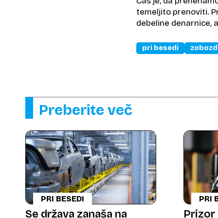
Čas je, da prenehamo 
temeljito prenoviti.
debeline denarnice, 
pri besedi
zobozd
Preberite več
PRI BESEDI
PRI 
Se država zanaša na
Prizor