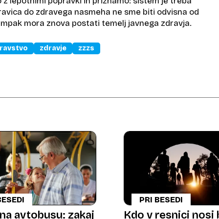
z lepotnimi popravki in priznamo: sistem je treba
 Pravica do zdravega nasmeha ne sme biti odvisna od
ampak mora znova postati temelj javnega zdravja.
ravstvo
zdravje
zzzs
BESEDI
PRI BESEDI
 na avtobusu: zakaj
Kdo v resnici nosi