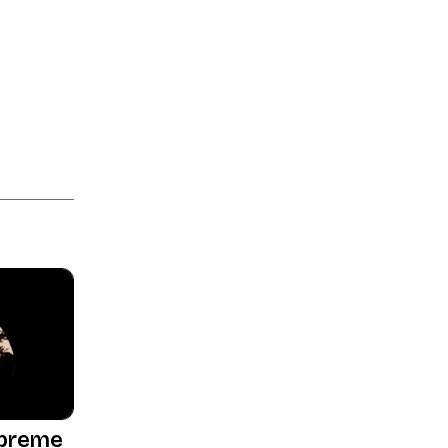
 breme