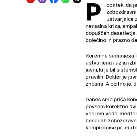
P
odatek, da j
zobozdravnik
ustvarjalce 
nenadna kriza, ampak
dopuščen desetletja. 
bolečino in prazno d
Korenine sedanjega ka
ustvarjena iluzija iz
javni, ki je bil sistem
pravilih. Dokler je jav
znosna. A očitno je, da
Danes smo priča konč
povsem korektno dvigu
vedrom vode, medtem k
besedah zobozdravniko
kompromise pri materi