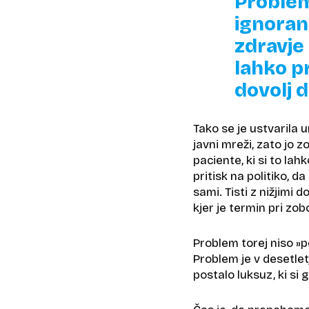
Problem 
ignoranc
zdravje 
lahko pr
dovolj 
Tako se je ustvarila 
javni mreži, zato jo 
paciente, ki si to lah
pritisk na politiko, d
sami. Tisti z nižjimi
kjer je termin pri zob
Problem torej niso »p
Problem je v desetletj
postalo luksuz, ki si g