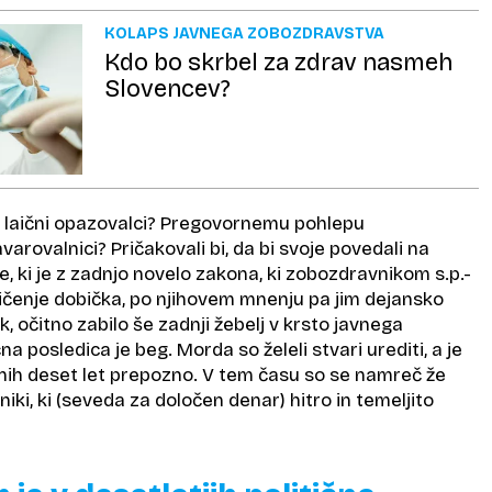
KOLAPS JAVNEGA ZOBOZDRAVSTVA
Kdo bo skrbel za zdrav nasmeh
Slovencev?
laični opazovalci? Pregovornemu pohlepu
varovalnici? Pričakovali bi, da bi svoje povedali na
e, ki je z zadnjo novelo zakona, ki zobozdravnikom s.p.-
čenje dobička, po njihovem mnenju pa jim dejansko
, očitno zabilo še zadnji žebelj v krsto javnega
a posledica je beg. Morda so želeli stvari urediti, a je
šnih deset let prepozno. V tem času so se namreč že
bniki, ki (seveda za določen denar) hitro in temeljito