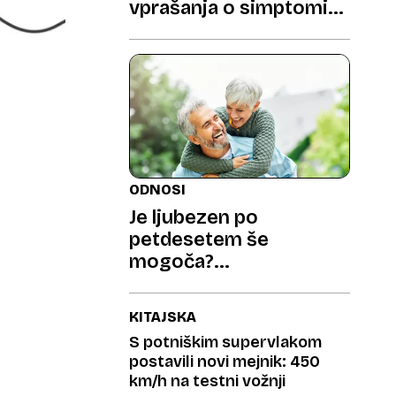
vprašanja o simptomih
in zaščiti
ODNOSI
Je ljubezen po
petdesetem še
mogoča?
Strokovnjakinja ima
spodbuden odgovor
KITAJSKA
S potniškim supervlakom
postavili novi mejnik: 450
km/h na testni vožnji