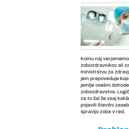
Komu naj verjamemo 
zobozdravnikov ali za
ministrstvu za zdravj
jem prepoveduje kopi
jemlje osebni dohodek
zobozdravstva. Logičn
za to žal že vsaj kak
pojavili številni zase
spravijo zobe v red.