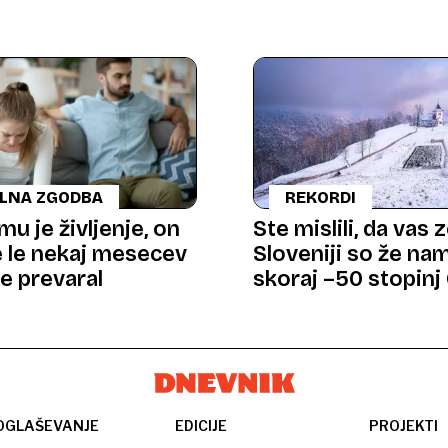
ALNA ZGODBA
REKORDI
mu je življenje, on
Ste mislili, da vas 
je le nekaj mesecev
Sloveniji so že nam
e prevaral
skoraj –50 stopinj 
OGLAŠEVANJE
EDICIJE
PROJEKTI