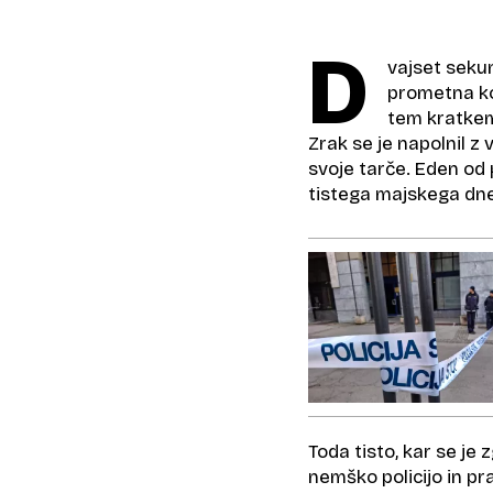
D
vajset sekun
prometna kon
tem kratkem
Zrak se je napolnil z 
svoje tarče. Eden od p
tistega majskega dne l
Toda tisto, kar se je 
nemško policijo in pr