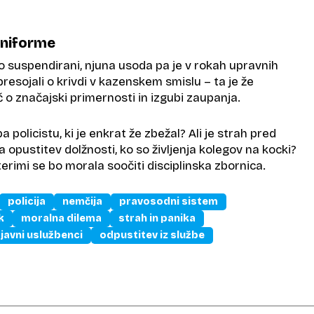
uniforme
no suspendirani, njuna usoda pa je v rokah upravnih
presojali o krivdi v kazenskem smislu – ta je že
o značajski primernosti in izgubi zaupanja.
a policistu, ki je enkrat že zbežal? Ali je strah pred
a opustitev dolžnosti, ko so življenja kolegov na kocki?
terimi se bo morala soočiti disciplinska zbornica.
policija
nemčija
pravosodni sistem
k
moralna dilema
strah in panika
javni uslužbenci
odpustitev iz službe