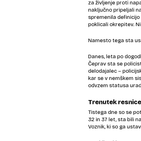
za življenje proti nap
naključno pripeljali n
spremenila definicijo p
poklicali okrepitev. N
Namesto tega sta ustav
Danes, leta po dogodk
Čeprav sta se policis
delodajalec – policij
kar se v nemškem sis
odvzem statusa urad
Trenutek resnic
Tistega dne so se poti
32 in 37 let, sta bili n
Voznik, ki so ga ustav