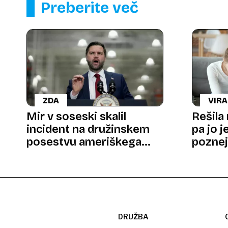
Preberite več
ZDA
VIR
Mir v soseski skalil
Rešila 
incident na družinskem
pa jo 
posestvu ameriškega
poznej
podpredsednika
DRUŽBA