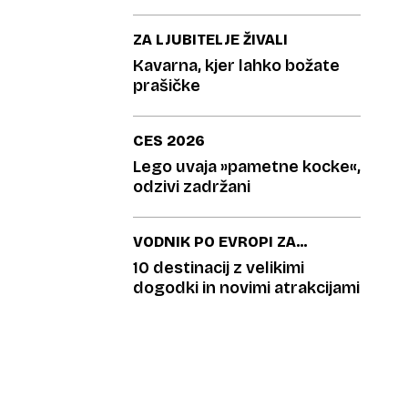
lastnikov spregleda
ZA LJUBITELJE ŽIVALI
Kavarna, kjer lahko božate
prašičke
CES 2026
Lego uvaja »pametne kocke«,
odzivi zadržani
VODNIK PO EVROPI ZA
LETO 2026
10 destinacij z velikimi
dogodki in novimi atrakcijami