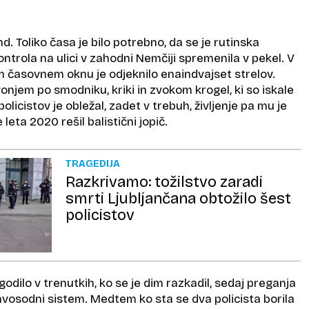
d. Toliko časa je bilo potrebno, da se je rutinska
trola na ulici v zahodni Nemčiji spremenila v pekel. V
 časovnem oknu je odjeknilo enaindvajset strelov.
vonjem po smodniku, kriki in zvokom krogel, ki so iskale
olicistov je obležal, zadet v trebuh, življenje pa mu je
eta 2020 rešil balistični jopič.
TRAGEDIJA
Razkrivamo: tožilstvo zaradi
smrti Ljubljančana obtožilo šest
policistov
zgodilo v trenutkih, ko se je dim razkadil, sedaj preganja
avosodni sistem. Medtem ko sta se dva policista borila