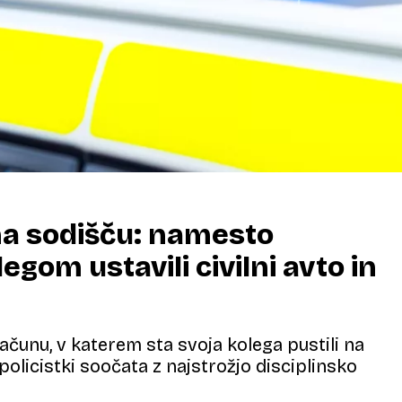
 na sodišču: namesto
gom ustavili civilni avto in
čunu, v katerem sta svoja kolega pustili na
policistki soočata z najstrožjo disciplinsko