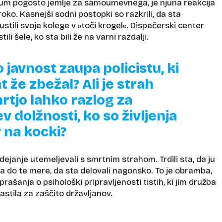
ogum pogosto jemlje za samoumevnega, je njuna reakcija
roko. Kasnejši sodni postopki so razkrili, da sta
pustili svoje kolege v »toči krogel«. Dispečerski center
li šele, ko sta bili že na varni razdalji.
o javnost zaupa policistu, ki
t že zbežal? Ali je strah
rtjo lahko razlog za
v dolžnosti, ko so življenja
 na kocki?
dejanje utemeljevali s smrtnim strahom. Trdili sta, da ju
rala do te mere, da sta delovali nagonsko. To je obramba,
prašanja o psihološki pripravljenosti tistih, ki jim družba
astila za zaščito državljanov.