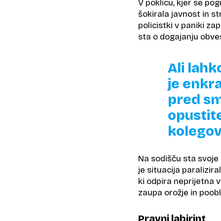
V poklicu, kjer se p
šokirala javnost in st
policistki v paniki za
sta o dogajanju obvesti
Ali lahk
je enkra
pred sm
opustite
kolegov
Na sodišču sta svoje 
je situacija paralizi
ki odpira neprijetna v
zaupa orožje in poobl
Pravni labirint