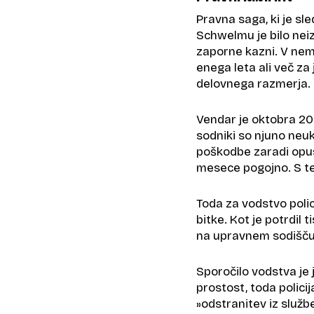
Pravna saga, ki je sl
Schwelmu je bilo nei
zaporne kazni. V ne
enega leta ali več 
delovnega razmerja.
Vendar je oktobra 202
sodniki so njuno neu
poškodbe zaradi opust
mesece pogojno. S tem 
Toda za vodstvo poli
bitke. Kot je potrdil t
na upravnem sodišču
Sporočilo vodstva je 
prostost, toda policij
»odstranitev iz službe