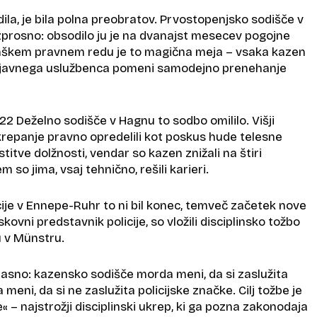
edila, je bila polna preobratov. Prvostopenjsko sodišče v
zprosno: obsodilo ju je na dvanajst mesecev pogojne
mškem pravnem redu je to magična meja – vsaka kazen
za javnega uslužbenca pomeni samodejno prenehanje
2 Deželno sodišče v Hagnu to sodbo omililo. Višji
krepanje pravno opredelili kot poskus hude telesne
itve dolžnosti, vendar so kazen znižali na štiri
so jima, vsaj tehnično, rešili karieri.
cije v Ennepe-Ruhr to ni bil konec, temveč začetek nove
iskovni predstavnik policije, so vložili disciplinsko tožbo
 v Münstru.
jasno: kazensko sodišče morda meni, da si zaslužita
a meni, da si ne zaslužita policijske značke. Cilj tožbe je
« – najstrožji disciplinski ukrep, ki ga pozna zakonodaja