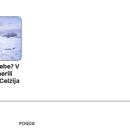
zebe? V
erili
Celzija
POGOJI