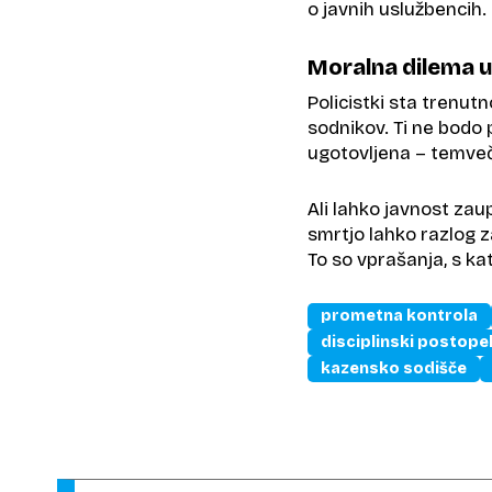
o javnih uslužbencih.
Moralna dilema 
Policistki sta trenut
sodnikov. Ti ne bodo 
ugotovljena – temveč 
Ali lahko javnost zaup
smrtjo lahko razlog z
To so vprašanja, s ka
prometna kontrola
disciplinski postope
kazensko sodišče