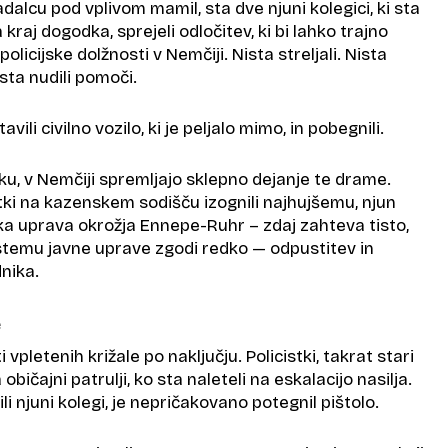
adalcu pod vplivom mamil, sta dve njuni kolegici, ki sta
a kraj dogodka, sprejeli odločitev, ki bi lahko trajno
olicijske dolžnosti v Nemčiji. Nista streljali. Nista
ista nudili pomoči.
ili civilno vozilo, ki je peljalo mimo, in pobegnili.
u, v Nemčiji spremljajo sklepno dejanje te drame.
tki na kazenskem sodišču izognili najhujšemu, njun
ska uprava okrožja Ennepe-Ruhr – zdaj zahteva tisto,
temu javne uprave zgodi redko — odpustitev in
nika.
e
 vpletenih križale po naključju. Policistki, takrat stari
a običajni patrulji, ko sta naleteli na eskalacijo nasilja.
ili njuni kolegi, je nepričakovano potegnil pištolo.