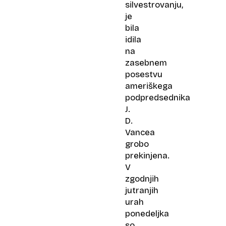
silvestrovanju,
je
bila
idila
na
zasebnem
posestvu
ameriškega
podpredsednika
J.
D.
Vancea
grobo
prekinjena.
V
zgodnjih
jutranjih
urah
ponedeljka
so