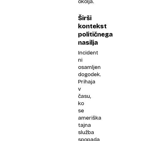
okolja.
Širši
kontekst
političnega
nasilja
Incident
ni
osamljen
dogodek.
Prihaja
v
času,
ko
se
ameriška
tajna
služba
spopada