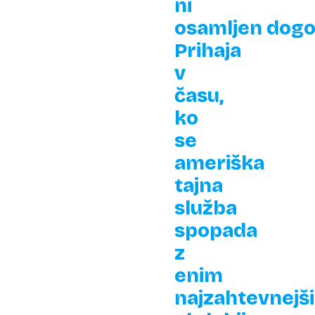
ni
osamljen dogo
Prihaja
v
času,
ko
se
ameriška
tajna
služba
spopada
z
enim
najzahtevnejš