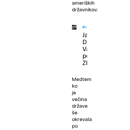
ameriških
državnikov.
PORTRET
James
David
Vance,
podpredsednik
ZDA
Medtem
ko
je
večina
države
še
okrevala
po