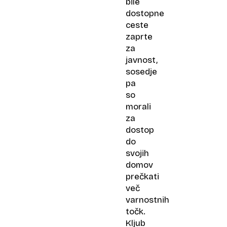
bile
dostopne
ceste
zaprte
za
javnost,
sosedje
pa
so
morali
za
dostop
do
svojih
domov
prečkati
več
varnostnih
točk.
Kljub