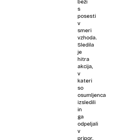
beži
s
posesti
v
smeri
vzhoda.
Sledila
je
hitra
akcija,
v
kateri
so
osumljenca
izsledili
in
ga
odpeljali
v
pripor.