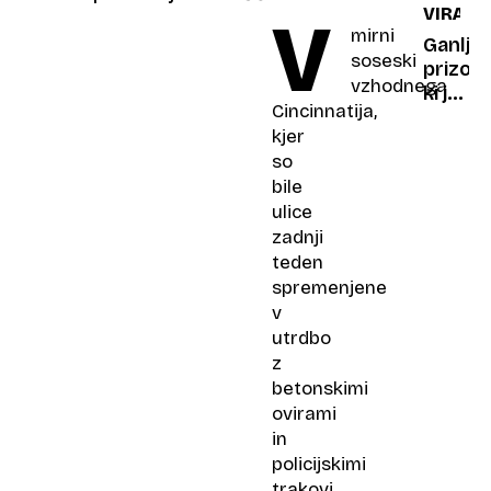
VIRALN
V
V
mirni
Sloveni
Ganljiv
soseski
so
prizor,
vzhodnega
že
ki je
Cincinnatija,
nameril
obšel
kjer
skoraj
svet:
so
–50
laboda
bile
stopinj
rešil
ulice
Celzija
gotov
zadnji
smrti
in
teden
ogrel
spremenjene
na
v
domač
utrdbo
kavču
z
betonskimi
ovirami
in
policijskimi
trakovi,