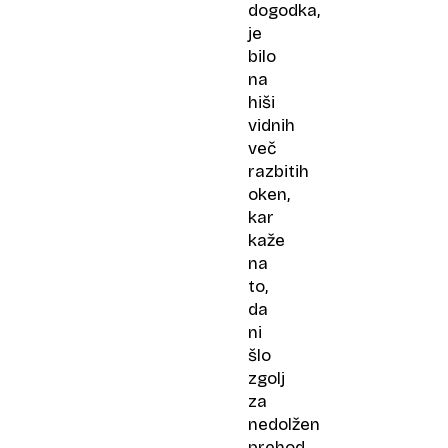
dogodka,
je
bilo
na
hiši
vidnih
več
razbitih
oken,
kar
kaže
na
to,
da
ni
šlo
zgolj
za
nedolžen
prehod