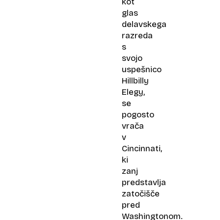
kot
glas
delavskega
razreda
s
svojo
uspešnico
Hillbilly
Elegy,
se
pogosto
vrača
v
Cincinnati,
ki
zanj
predstavlja
zatočišče
pred
Washingtonom.