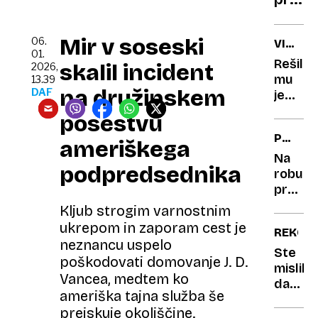
do
kloba
zdrav
Podo
možg
Mir v soseski
06.
VIRALN
s
01.
ZGODB
Rešila
skalil incident
2026,
kromp
mu
13.39
Školč
na družinskem
DAF
je
izbira
življenj
posestvu
polen
on
PADLI
pa jo
ameriškega
ZVEZDN
je le
Na
podpredsednika
nekaj
robu
mesec
propad
poznej
nekoč
Kljub strogim varnostnim
prevar
seks
ukrepom in zaporam cest je
REKORD
simbol,
neznancu uspelo
zdaj
Ste
poškodovati domovanje J. D.
nepre
mislili,
Vancea, medtem ko
in
da
ameriška tajna služba še
pred
vas
preiskuje okoliščine.
deložac
zebe?