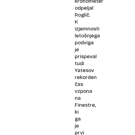
kronometer
odpeljal
Roglič.
K
izjemnosti
letošnjega
podviga
je
prispeval
tudi
Yatesov
rekorden
čas
vzpona
na
Finestre,
ki
ga
je
prvi