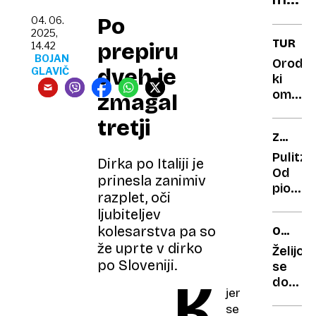
Tita,
Po
04. 06.
špage
2025,
TURIZ
prepiru
14.42
za
BOJAN
Orodje
Frank
dveh je
GLAVIČ
ki
Sinat
omogo
zmagal
vpogle
tretji
v
ZGODIL
kompl
SE
dinami
Pulitze
Dirka po Italiji je
JE
turizm
Od
prinesla zanimiv
pionirj
razplet, oči
»rume
ljubiteljev
tiska«
kolesarstva pa so
OBTOŽ
do
IN
že uprte v dirko
vzorni
Želijo
TOŽBE
po Sloveniji.
novina
se
K
dokopa
jer
do
se
zapisk