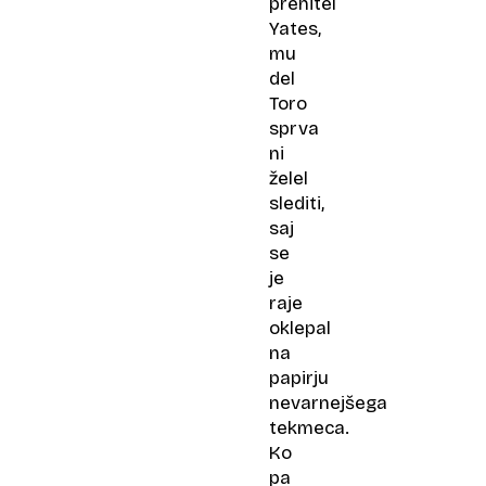
prehitel
Yates,
mu
del
Toro
sprva
ni
želel
slediti,
saj
se
je
raje
oklepal
na
papirju
nevarnejšega
tekmeca.
Ko
pa