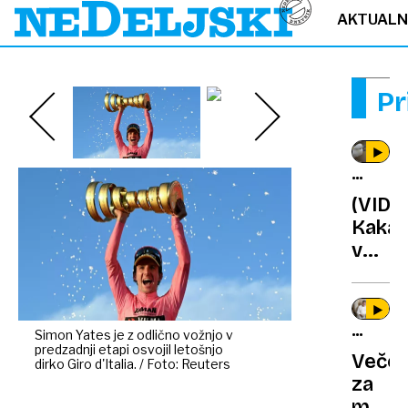
AKTUAL
Pr
ŽIVALS
POJAV
(VIDE
Kakad
v
Sydne
razvili
nena
LEGEN
Simon Yates je z odlično vožnjo v
kultu
predzadnji etapi osvojil letošnjo
KUHARJ
Večer
pitja
dirko Giro d'Italia. / Foto: Reuters
za
marša