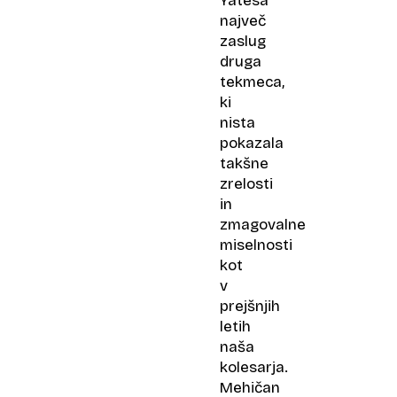
Yatesa
največ
zaslug
druga
tekmeca,
ki
nista
pokazala
takšne
zrelosti
in
zmagovalne
miselnosti
kot
v
prejšnjih
letih
naša
kolesarja.
Mehičan