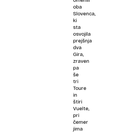
omenili
oba
Slovenca,
ki
sta
osvojila
prejšnja
dva
Gira,
zraven
pa
še
tri
Toure
in
štiri
Vuelte,
pri
čemer
jima