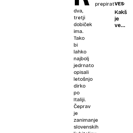
VESOLJ
prepirata
s
dva,
terapij
Kakšn
tretji
znane
je
dobiček
igralke
verjetn
ima.
da
Zemljo
Tako
vrže
bi
iz
lahko
osončj
najbolj
jedrnato
opisali
letošnjo
dirko
po
Italiji.
Čeprav
je
zanimanje
slovenskih