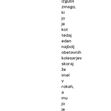
izgubil
zmago,
ki
jo
je
kot
tedaj
eden
najbolj
obetavnih
kolesarjev
skoraj
že
imel
v
rokah,
a
mu
jo
je