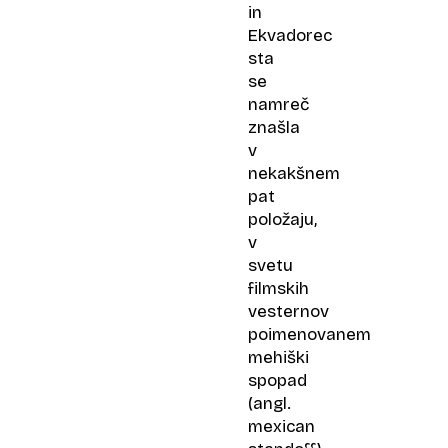
in
Ekvadorec
sta
se
namreč
znašla
v
nekakšnem
pat
položaju,
v
svetu
filmskih
vesternov
poimenovanem
mehiški
spopad
(angl.
mexican