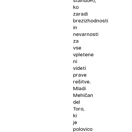
standoff),
ko
zaradi
brezizhodnosti
in
nevarnosti
za
vse
vpletene
ni
videti
prave
rešitve.
Mladi
Mehičan
del
Toro,
ki
je
polovico