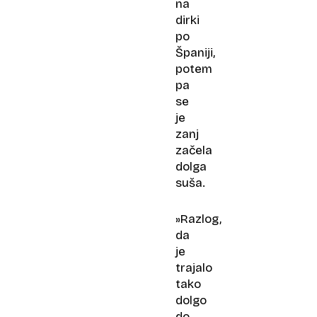
na
dirki
po
Španiji,
potem
pa
se
je
zanj
začela
dolga
suša.
»Razlog,
da
je
trajalo
tako
dolgo
do