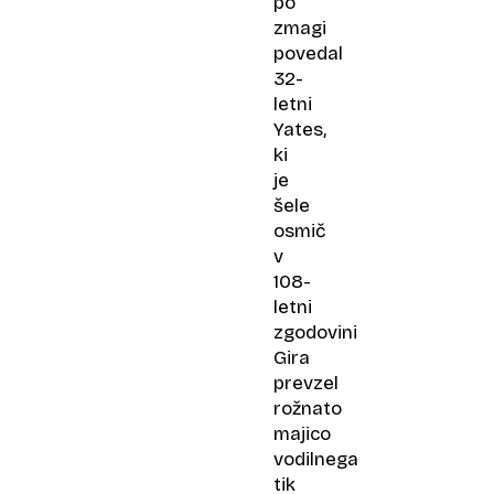
po
zmagi
povedal
32-
letni
Yates,
ki
je
šele
osmič
v
108-
letni
zgodovini
Gira
prevzel
rožnato
majico
vodilnega
tik