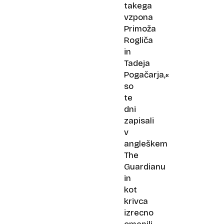
takega
vzpona
Primoža
Rogliča
in
Tadeja
Pogačarja,«
so
te
dni
zapisali
v
angleškem
The
Guardianu
in
kot
krivca
izrecno