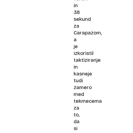
in
38
sekund
za
Carapazom,
a
je
izkoristil
taktiziranje
in
kasneje
tudi
zamero
med
tekmecema
za
to,
da
si