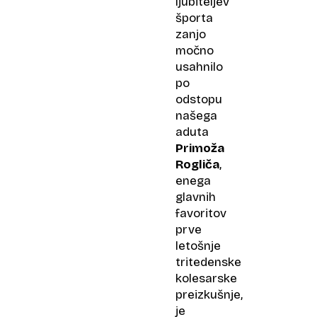
ljubiteljev
športa
zanjo
močno
usahnilo
po
odstopu
našega
aduta
Primoža
Rogliča
,
enega
glavnih
favoritov
prve
letošnje
tritedenske
kolesarske
preizkušnje,
je