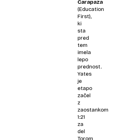
Carapaza
(Education
First),
ki
sta
pred
tem
imela
lepo
prednost.
Yates
je
etapo
začel
z
zaostankom
1:21
za
del
Torom