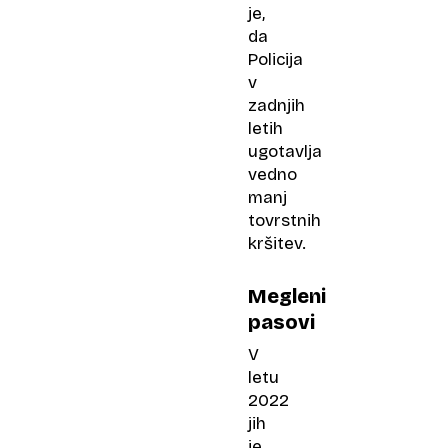
je,
da
Policija
v
zadnjih
letih
ugotavlja
vedno
manj
tovrstnih
kršitev.
Megleni
pasovi
V
letu
2022
jih
je