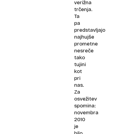
verižna
trčenja.
Ta
pa
predstavljajo
najhujše
prometne
nesreče
tako
tujini
kot
pri
nas.
Za
osvežitev
spomina:
novembra
2010
je
bilo