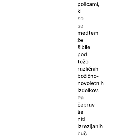
policami,
ki
so
se
medtem
že
šibile
pod
težo
različnih
božično-
novoletnih
izdelkov.
Pa
čeprav
še
niti
izrezljanih
buč