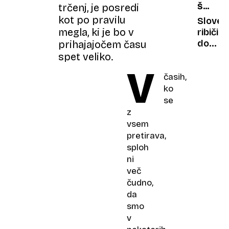
trčenj, je posredi
ŠPORT
RIBOLO
kot po pravilu
Sloven
megla, ki je bo v
ribiči
do
prihajajočem času
brona
spet veliko.
v
V
časih,
Črni
gori
ko
se
z
vsem
pretirava,
sploh
ni
več
čudno,
da
smo
v