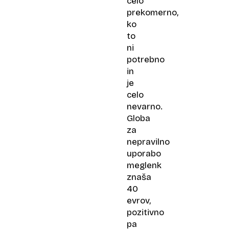
celo
prekomerno,
ko
to
ni
potrebno
in
je
celo
nevarno.
Globa
za
nepravilno
uporabo
meglenk
znaša
40
evrov,
pozitivno
pa