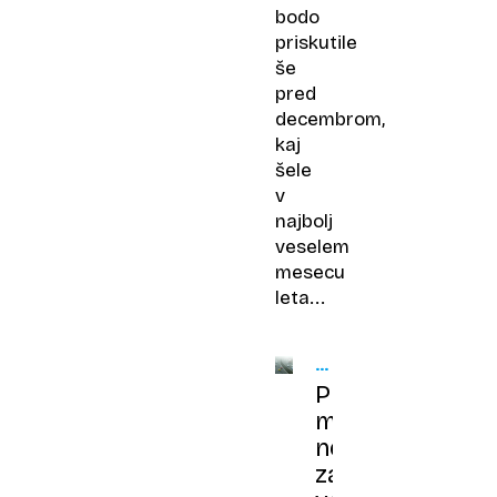
bodo
priskutile
še
pred
decembrom,
kaj
šele
v
najbolj
veselem
mesecu
leta...
SLABA
VIDLJIVOST
Prižgana
meglenka
nemalokrat
zavaja