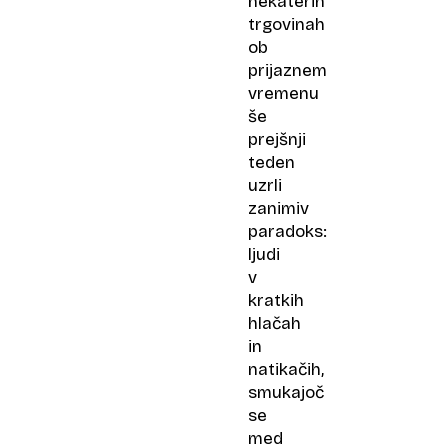
nekaterih
trgovinah
ob
prijaznem
vremenu
še
prejšnji
teden
uzrli
zanimiv
paradoks:
ljudi
v
kratkih
hlačah
in
natikačih,
smukajoč
se
med