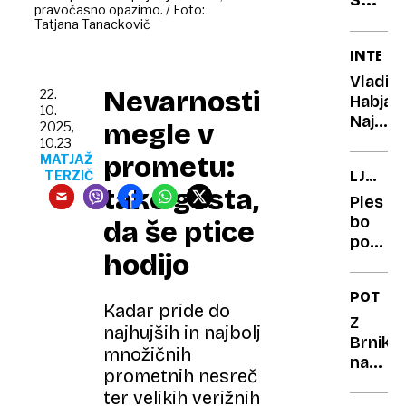
pravočasno opazimo. / Foto:
začen
Tatjana Tanackovič
kdo
INTERV
v
Vladim
resnic
Nevarnosti
22.
Habjan
so
10.
Največj
megle v
2025,
ljudje,
mir
10.23
ki
prometu:
MATJAŽ
začuti
TERZIČ
LJUBLJ
se
ko
tako gosta,
V
jih
stopim
Ples
RITMU
na
bo
vsi
da še ptice
PLESA
gorski
poveza
bojijo
hodijo
kraj,
energij
ki
strast
POTOV
me
in 36
Kadar pride do
prevz
držav
Z
najhujših in najbolj
Brnika
množičnih
naravn
prometnih nesreč
v
ter velikih verižnih
Edinbu