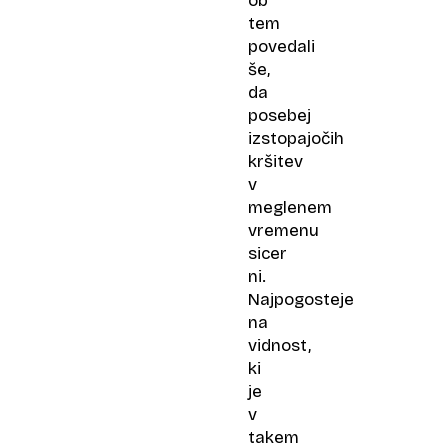
ob
tem
povedali
še,
da
posebej
izstopajočih
kršitev
v
meglenem
vremenu
sicer
ni.
Najpogosteje
na
vidnost,
ki
je
v
takem