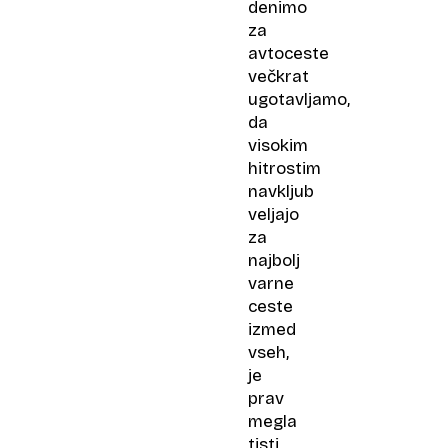
denimo
za
avtoceste
večkrat
ugotavljamo,
da
visokim
hitrostim
navkljub
veljajo
za
najbolj
varne
ceste
izmed
vseh,
je
prav
megla
tisti