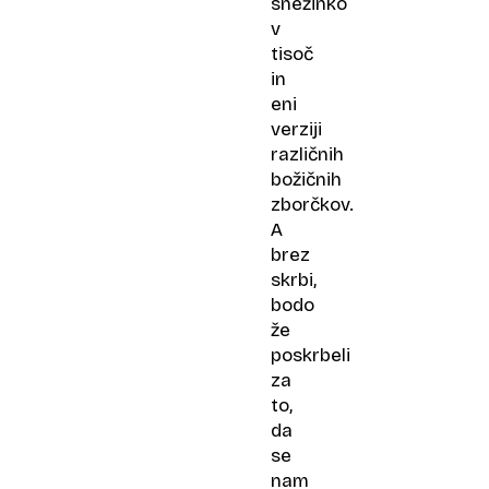
snežinko
v
tisoč
in
eni
verziji
različnih
božičnih
zborčkov.
A
brez
skrbi,
bodo
že
poskrbeli
za
to,
da
se
nam