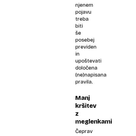
njenem
pojavu
treba
biti
še
posebej
previden
in
upoštevati
določena
(ne)napisana
pravila.
Manj
kršitev
z
meglenkami
Čeprav