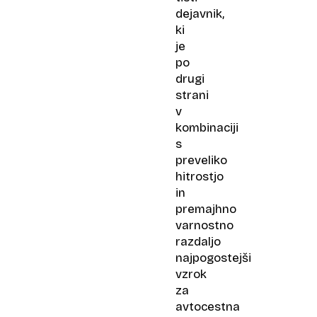
dejavnik,
ki
je
po
drugi
strani
v
kombinaciji
s
preveliko
hitrostjo
in
premajhno
varnostno
razdaljo
najpogostejši
vzrok
za
avtocestna