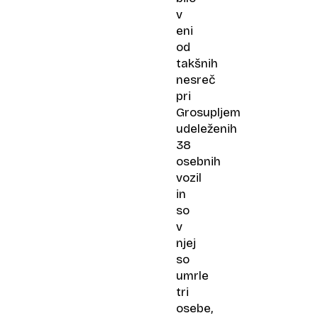
v
eni
od
takšnih
nesreč
pri
Grosupljem
udeleženih
38
osebnih
vozil
in
so
v
njej
so
umrle
tri
osebe,