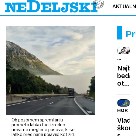
AKTUAL
Pr
SPLETN
FENOM
Najbo
bedas
otroš
pojav
vseh
časov
HOROS
ki
Vlada
Ob pozornem spremljanju
bega
prometa lahko tudi izredno
škorp
starš
nevarne meglene pasove, ki se
lahko pred nami pojavijo kot zid,
se