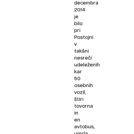
decembra
2014
je
bilo
pri
Postojni
v
takšni
nesreči
udeleženih
kar
50
osebnih
vozil,
štiri
tovorna
in
en
avtobus,
umrla