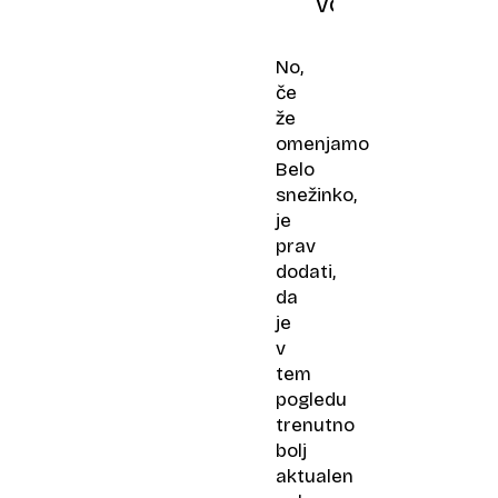
voznika
No,
če
že
omenjamo
Belo
snežinko,
je
prav
dodati,
da
je
v
tem
pogledu
trenutno
bolj
aktualen