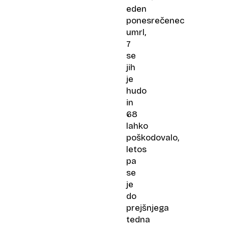
eden
ponesrečenec
umrl,
7
se
jih
je
hudo
in
68
lahko
poškodovalo,
letos
pa
se
je
do
prejšnjega
tedna