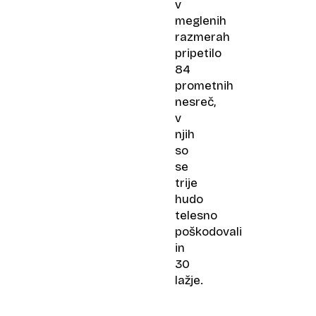
v
meglenih
razmerah
pripetilo
84
prometnih
nesreč,
v
njih
so
se
trije
hudo
telesno
poškodovali
in
30
lažje.