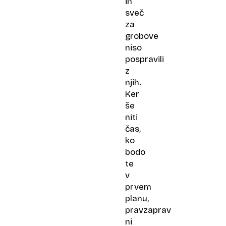
in
sveč
za
grobove
niso
pospravili
z
njih.
Ker
še
niti
čas,
ko
bodo
te
v
prvem
planu,
pravzaprav
ni