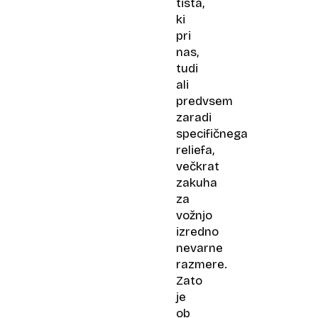
tista,
ki
pri
nas,
tudi
ali
predvsem
zaradi
specifičnega
reliefa,
večkrat
zakuha
za
vožnjo
izredno
nevarne
razmere.
Zato
je
ob