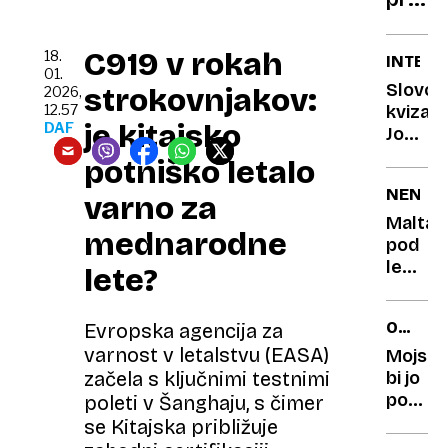
odpov
velike
ledvi
holly
C919 v rokah
18.
INTERV
zvezd
01.
Slovo
strokovnjakov:
2026,
in
12.57
kviza
posta
je kitajsko
DAF
Joker
pravi
in
potniško letalo
feno
velike
NENAV
varno za
sprem
Mario
Malta
mednarodne
Galuni
pod
odkrit
ledom:
lete?
o
posnet
novih
»beleg
OBNOV
Evropska agencija za
načrtih
pekla«,
STAVBE
varnost v letalstvu (EASA)
ki je
Mojstri
šokiral
začela s ključnimi testnimi
bi jo
domač
porušili
poleti v Šanghaju, s čimer
ona
se Kitajska približuje
je