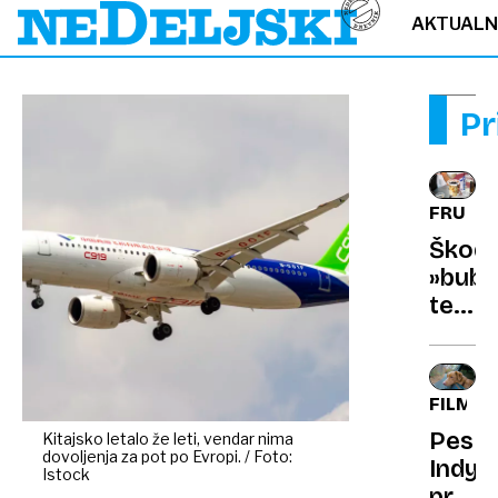
AKTUAL
Pr
FRUKT
Škodlj
»bubb
tea«:
zarad
pitja
prilju
FILMI
pijače
Pes
Kitajsko letalo že leti, vendar nima
so
dovoljenja za pot po Evropi. / Foto:
Indy:
ji
Istock
prema