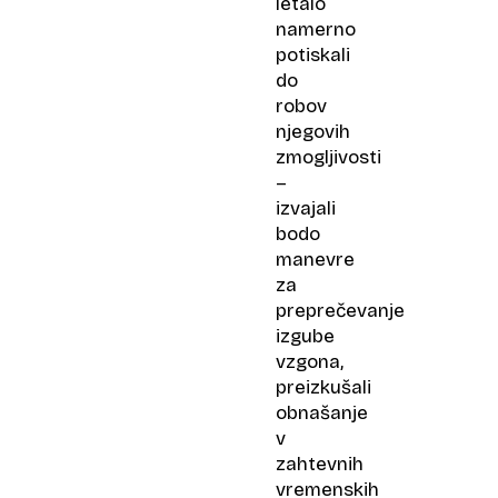
letalo
namerno
potiskali
do
robov
njegovih
zmogljivosti
–
izvajali
bodo
manevre
za
preprečevanje
izgube
vzgona,
preizkušali
obnašanje
v
zahtevnih
vremenskih