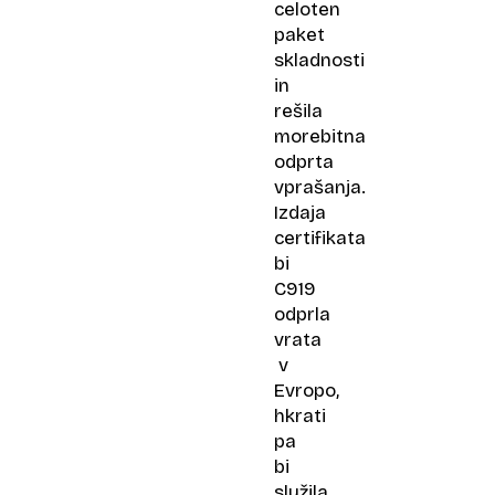
celoten
paket
skladnosti
in
rešila
morebitna
odprta
vprašanja.
Izdaja
certifikata
bi
C919
odprla
vrata
v
Evropo,
hkrati
pa
bi
služila