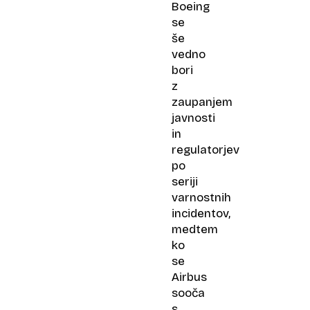
Boeing
se
še
vedno
bori
z
zaupanjem
javnosti
in
regulatorjev
po
seriji
varnostnih
incidentov,
medtem
ko
se
Airbus
sooča
s