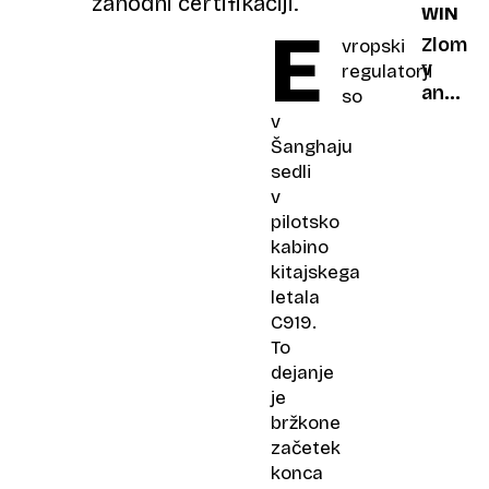
zahodni certifikaciji.
WINDS
vztraja
E
poglej
Zlom
vropski
čudovi
v
regulatorji
preno
angleš
so
500
kraljevi
v
let
družini
Šanghaju
stare
prince
sedli
domači
dokon
v
pretrg
pilotsko
stike
kabino
z
kitajskega
očeto
letala
C919.
To
dejanje
je
bržkone
začetek
konca