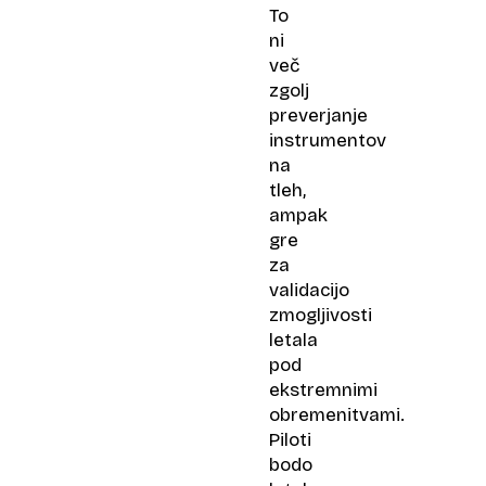
To
ni
več
zgolj
preverjanje
instrumentov
na
tleh,
ampak
gre
za
validacijo
zmogljivosti
letala
pod
ekstremnimi
obremenitvami.
Piloti
bodo