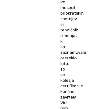
Po
mesecih
birokratskih
zastojev
in
tehničnih
izmenjav,
ki
so
zaznamovale
preteklo
leto,
so
se
kolesja
certifikacije
končno
zavrtela.
Viri
blizu