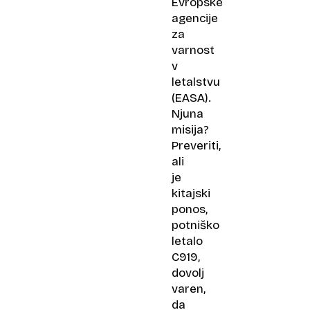
Evropske
agencije
za
varnost
v
letalstvu
(EASA).
Njuna
misija?
Preveriti,
ali
je
kitajski
ponos,
potniško
letalo
C919,
dovolj
varen,
da