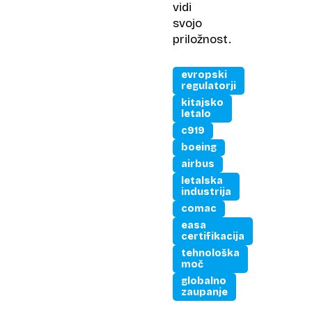
vidi
svojo
priložnost.
evropski
regulatorji
kitajsko
letalo
c919
boeing
airbus
letalska
industrija
comac
easa
certifikacija
tehnološka
moč
globalno
zaupanje