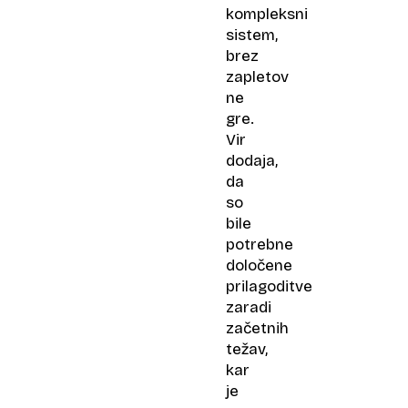
kompleksni
sistem,
brez
zapletov
ne
gre.
Vir
dodaja,
da
so
bile
potrebne
določene
prilagoditve
zaradi
začetnih
težav,
kar
je