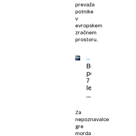
prevaža
potnike
v
evropskem
zračnem
prostoru.
POVEČANA
PRODAJA
Boeing
po
7
letih
prvič
pred
Airbusom
Za
glede
nepoznavalce
naročil
gre
morda