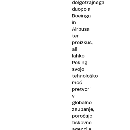
dolgotrajnega
duopola
Boeinga
in
Airbusa
ter
preizkus,
ali
lahko
Peking
svojo
tehnološko
moč
pretvori
v
globalno
zaupanje,
poročajo
tiskovne
agencije.