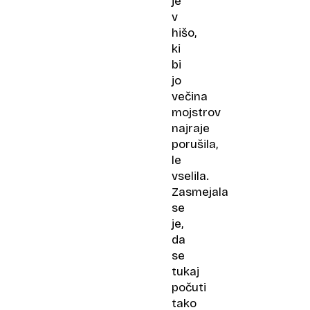
je
v
hišo,
ki
bi
jo
večina
mojstrov
najraje
porušila,
le
vselila.
Zasmejala
se
je,
da
se
tukaj
počuti
tako