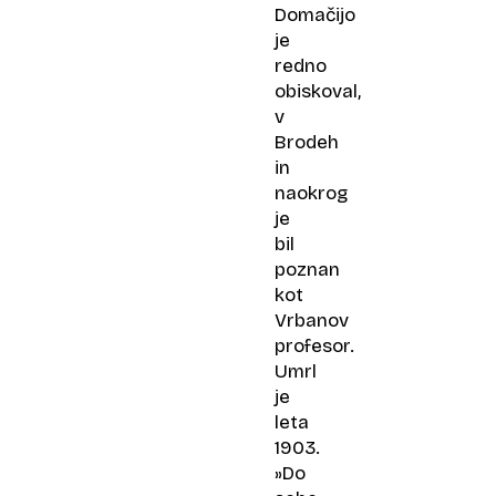
Domačijo
je
redno
obiskoval,
v
Brodeh
in
naokrog
je
bil
poznan
kot
Vrbanov
profesor.
Umrl
je
leta
1903.
»Do