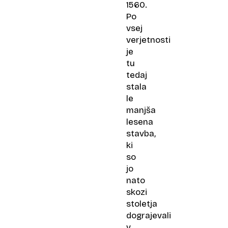
1560.
Po
vsej
verjetnosti
je
tu
tedaj
stala
le
manjša
lesena
stavba,
ki
so
jo
nato
skozi
stoletja
dograjevali
v