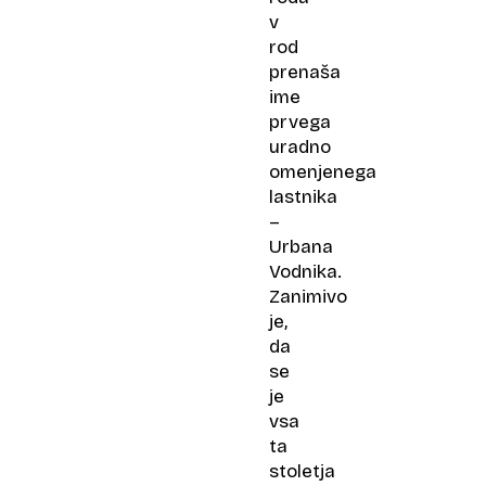
v
rod
prenaša
ime
prvega
uradno
omenjenega
lastnika
–
Urbana
Vodnika.
Zanimivo
je,
da
se
je
vsa
ta
stoletja