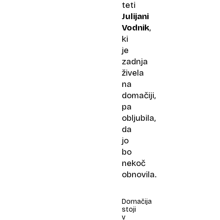
teti
Julijani
Vodnik
,
ki
je
zadnja
živela
na
domačiji,
pa
obljubila,
da
jo
bo
nekoč
obnovila.
Domačija
stoji
v