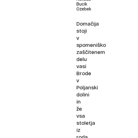
Bucik
Ozebek
Domačija
stoji
v
spomeniško
zaščitenem
delu
vasi
Brode
v
Poljanski
dolini
in
že
vsa
stoletja
iz
roda