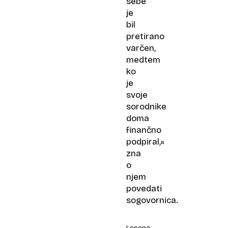
sebe
je
bil
pretirano
varčen,
medtem
ko
je
svoje
sorodnike
doma
finančno
podpiral,«
zna
o
njem
povedati
sogovornica.