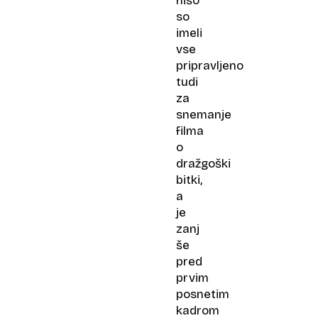
hišo
so
imeli
vse
pripravljeno
tudi
za
snemanje
filma
o
dražgoški
bitki,
a
je
zanj
še
pred
prvim
posnetim
kadrom