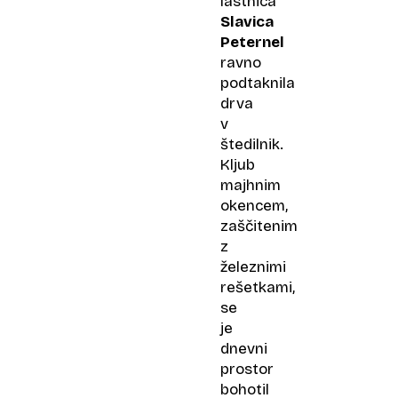
lastnica
Slavica
Peternel
ravno
podtaknila
drva
v
štedilnik.
Kljub
majhnim
okencem,
zaščitenim
z
železnimi
rešetkami,
se
je
dnevni
prostor
bohotil