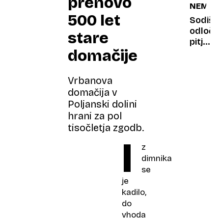
prenovo
NEMČIJ
biti
grožnj
500 let
pozorn
vse
Sodišč
bolj
odločil
stare
preži
pitje
domačije
pod
kave
snego
med
delovn
Vrbanova
časom
domačija v
je
Poljanski dolini
razlog
hrani za pol
za
tisočletja zgodb.
odpov
I
z
dimnika
se
je
kadilo,
do
vhoda