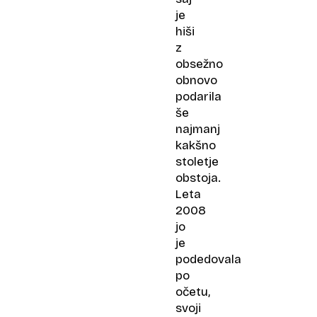
je
hiši
z
obsežno
obnovo
podarila
še
najmanj
kakšno
stoletje
obstoja.
Leta
2008
jo
je
podedovala
po
očetu,
svoji