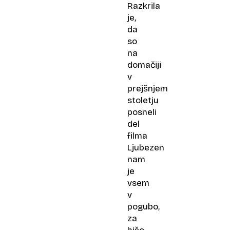
Razkrila
je,
da
so
na
domačiji
v
prejšnjem
stoletju
posneli
del
filma
Ljubezen
nam
je
vsem
v
pogubo,
za