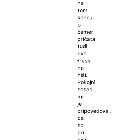
na
tem
koncu,
o
čemer
pričata
tudi
dve
freski
na
hiši.
Pokojni
sosed
mi
je
pripovedoval,
da
so
pri
hiši