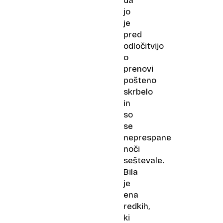
da
jo
je
pred
odločitvijo
o
prenovi
pošteno
skrbelo
in
so
se
neprespane
noči
seštevale.
Bila
je
ena
redkih,
ki