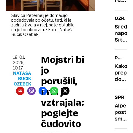
z
za
očet
prvi
Slavica Peternelj je domačijo
OZRAČJ
podedovala po očetu, teti, ki je
hotel
zadnja živela v njej, pa je obljubila,
Srednj
na
da jo bo obnovila. / Foto: Nataša
napove
Bucik Ozebek
Luni
Sibirsk
bič
bi
Mojstri bi
18. 01.
POTROŠ
lahko
2026,
KOTIČE
februa
Kako
jo
10.17
zamrzn
prepoz
NATAŠA
porušili,
Sloveni
BUCIK
dober
OZEBEK
kruh
ona je
v
SPREM
trgovin
vztrajala:
stroko
Alpe
poglejte
pojasnj
postaja
na
smrto
čudovito
kaj
past:
morat
nevidn