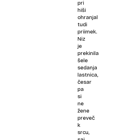
pri
hiši
ohranjal
tudi
priimek.
Niz
je
prekinila
šele
sedanja
lastnica,
česar
pa
si
ne
žene
preveč
k
srcu,
saj