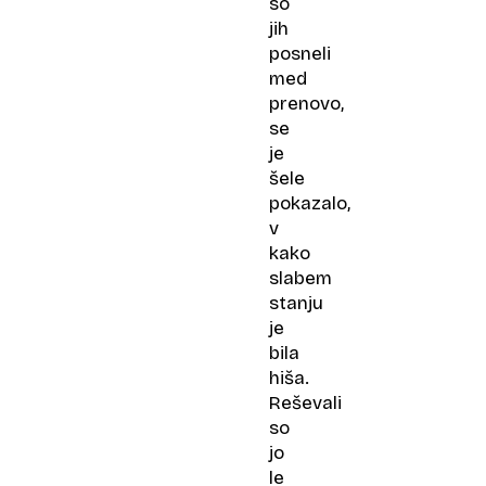
so
jih
posneli
med
prenovo,
se
je
šele
pokazalo,
v
kako
slabem
stanju
je
bila
hiša.
Reševali
so
jo
le