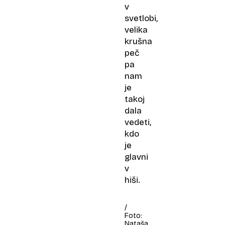
v
svetlobi,
velika
krušna
peč
pa
nam
je
takoj
dala
vedeti,
kdo
je
glavni
v
hiši.
/
Foto:
Nataša