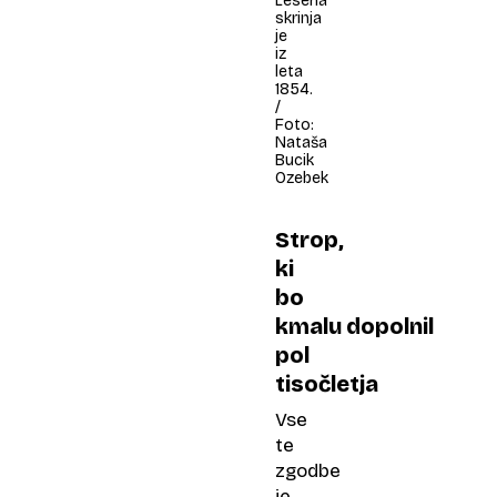
Lesena
skrinja
je
iz
leta
1854.
/
Foto:
Nataša
Bucik
Ozebek
Strop,
ki
bo
kmalu dopolnil
pol
tisočletja
Vse
te
zgodbe
je