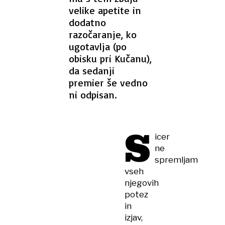
velike apetite in
dodatno
razočaranje, ko
ugotavlja (po
obisku pri Kučanu),
da sedanji
premier še vedno
ni odpisan.
S
icer
ne
spremljam
vseh
njegovih
potez
in
izjav,