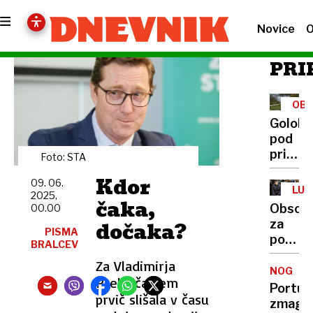
Novice
O
PRI
OBR
IZD
Golobo
pod
pritis
Foto: STA
Bruslja
Kdor
09. 06.
in
LUK
2025,
Nata
čaka,
VLA
Obsoje
00.00
zaleta
dočaka?
za
odpira
PISMA
posku
BRALCEV
denarn
umora
Za Vladimirja
pobegn
NOGOM
Prebiliča sem
in
Portug
prvič slišala v času
poškod
zmago