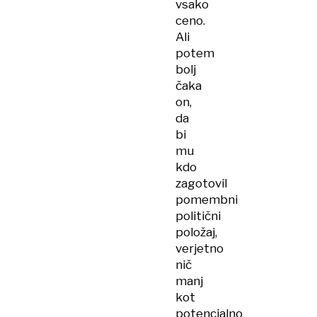
vsako
ceno.
Ali
potem
bolj
čaka
on,
da
bi
mu
kdo
zagotovil
pomembni
politični
položaj,
verjetno
nič
manj
kot
potencialno