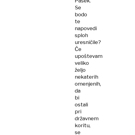
Pašek.
Se
bodo
te
napovedi
sploh
uresničile?
Če
upoštevam
veliko
željo
nekaterih
omenjenih,
da
bi
ostali
pri
državnem
koritu,
se