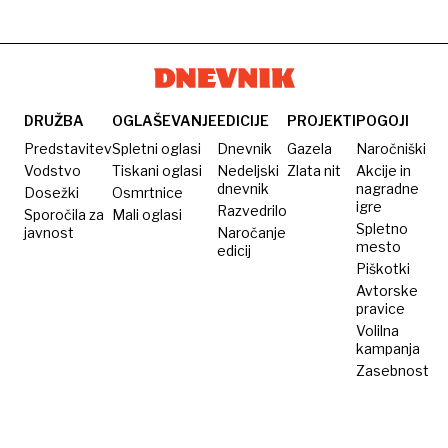
DRUŽBA
OGLAŠEVANJE
EDICIJE
PROJEKTI
POGOJI
Predstavitev
Spletni oglasi
Dnevnik
Gazela
Naročniški
Vodstvo
Tiskani oglasi
Nedeljski
Zlata nit
Akcije in
dnevnik
nagradne
Dosežki
Osmrtnice
igre
Razvedrilo
Sporočila za
Mali oglasi
Spletno
javnost
Naročanje
mesto
edicij
Piškotki
Avtorske
pravice
Volilna
kampanja
Zasebnost