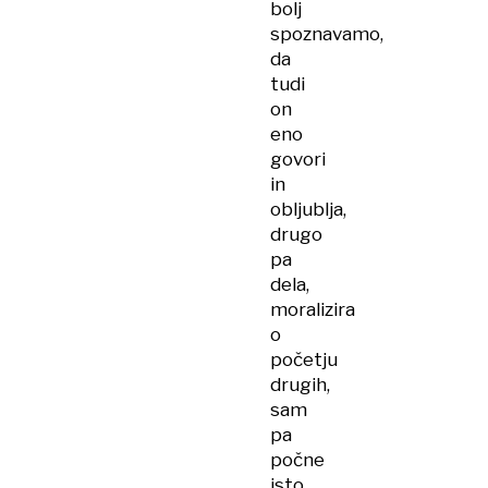
bolj
spoznavamo,
da
tudi
on
eno
govori
in
obljublja,
drugo
pa
dela,
moralizira
o
početju
drugih,
sam
pa
počne
isto