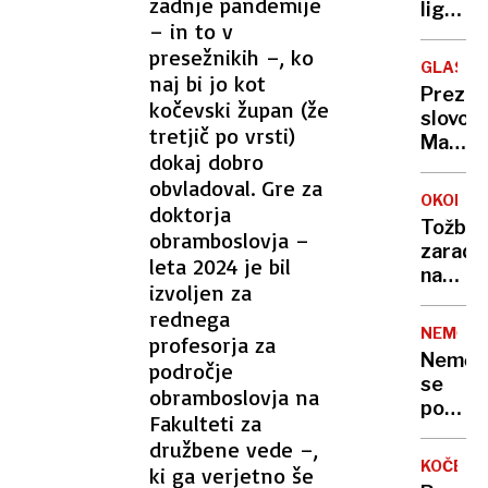
zadnje pandemije
paznik
lige
– in to v
narodo
presežnikih –, ko
po
GLASBE
naj bi jo kot
enajst
Prezgo
kočevski župan (že
slovo
tretjič po vrsti)
Matije
dokaj dobro
Dedića
obvladoval. Gre za
sina
OKOLJE
doktorja
legend
Tožba
obramboslovja –
Arsen
zaradi
leta 2024 je bil
nadgra
izvoljen za
čistiln
rednega
naprav
NEMČIJ
profesorja za
v
Nemčij
področje
Zalogu
se
obramboslovja na
pospe
Fakulteti za
oborož
družbene vede –,
KOČEVJ
ki ga verjetno še