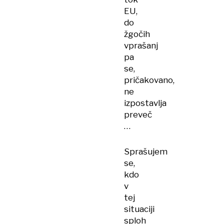
EU,
do
žgočih
vprašanj
pa
se,
pričakovano,
ne
izpostavlja
preveč
…
Sprašujem
se,
kdo
v
tej
situaciji
sploh