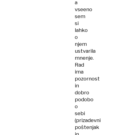
a
vseeno
sem
si
lahko
o
njem
ustvarila
mnenje.
Rad
ima
pozornost
in
dobro
podobo
o
sebi
(prizadevni
poštenjak
in