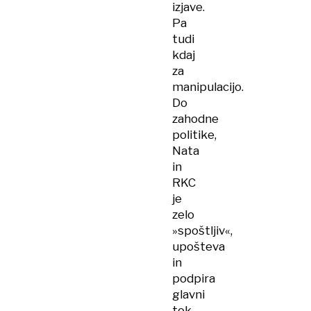
izjave.
Pa
tudi
kdaj
za
manipulacijo.
Do
zahodne
politike,
Nata
in
RKC
je
zelo
»spoštljiv«,
upošteva
in
podpira
glavni
tok