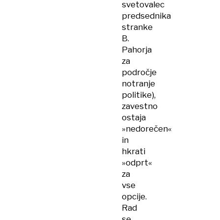
svetovalec
predsednika
stranke
B.
Pahorja
za
področje
notranje
politike),
zavestno
ostaja
»nedorečen«
in
hkrati
»odprt«
za
vse
opcije.
Rad
se