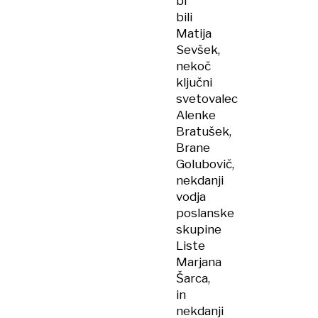
bi
bili
Matija
Sevšek,
nekoč
ključni
svetovalec
Alenke
Bratušek,
Brane
Golubovič,
nekdanji
vodja
poslanske
skupine
Liste
Marjana
Šarca,
in
nekdanji