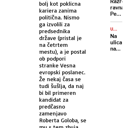
Razreš
bolj kot poklicna
ravnate
kariera zanima
Pečan
politična. Nismo
vztraja
ga izvolili za
pri
URESNI
predsednika
tožbi
NAPOVE
Na
države (pristal je
šole
ulicah
na četrtem
nacion
mestu), a je postal
garda,
ob podpori
mejni
stranke Vesna
car
evropski poslanec.
ni
Že nekaj časa se
izključi
tudi šušlja, da naj
aretaci
bi bil primeren
guvern
kandidat za
in
županj
predčasno
zamenjavo
Roberta Goloba, se
mu s tem zbuja