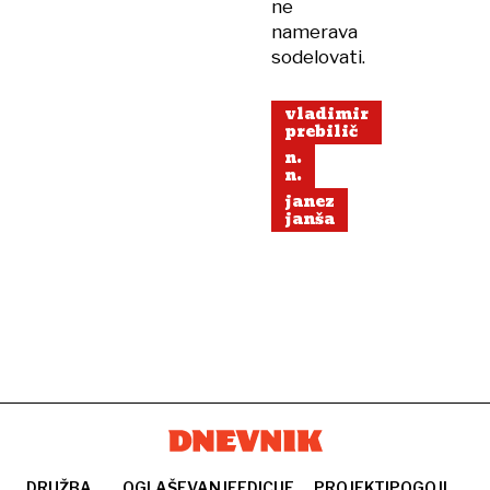
ne
namerava
sodelovati.
vladimir
prebilič
n.
n.
janez
janša
DRUŽBA
OGLAŠEVANJE
EDICIJE
PROJEKTI
POGOJI