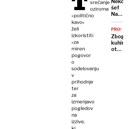
T
Nekdan
srečanje
pridob
KNJIGI
šef
oziroma
upravn
Nata
»politično
dovolje
je
kavo«
Donba
želi
PROSTO
primerj
izkoristiti
Zbogo
s
»za
kuhinjs
Sloveni
miren
otoki:
in
pogovor
v
Hrvašk
svetu
o
se
sodelovanju
vse
v
bolj
prihodnje
uveljav
ter
pametn
za
alterna
izmenjavo
pogledov
na
izzive,
ki