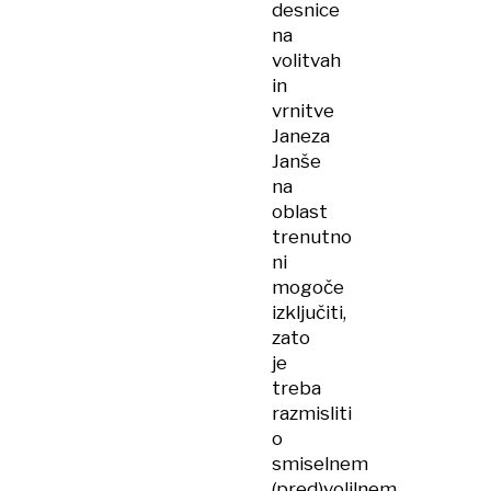
desnice
na
volitvah
in
vrnitve
Janeza
Janše
na
oblast
trenutno
ni
mogoče
izključiti,
zato
je
treba
razmisliti
o
smiselnem
(pred)volilnem