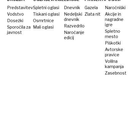
Predstavitev
Spletni oglasi
Dnevnik
Gazela
Naročniški
Vodstvo
Tiskani oglasi
Nedeljski
Zlata nit
Akcije in
dnevnik
nagradne
Dosežki
Osmrtnice
igre
Razvedrilo
Sporočila za
Mali oglasi
Spletno
javnost
Naročanje
mesto
edicij
Piškotki
Avtorske
pravice
Volilna
kampanja
Zasebnost