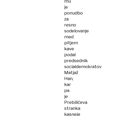
mu
je
ponudbo
za
resno
sodelovanje
med
pitjem
kave
podal
predsednik
socialdemokratov
Matjaž
Han,
kar
pa
je
Prebiličeva
stranka
kasneje