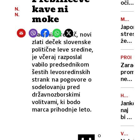
odsotn
očita,
kave ni
N.
da je
N.
moke
policij
MAGNIT
poroči
6,7
Japons
brala
Vladimir Prebilič, novi
strese
kot
že
zlati deček slovenske
sveto
drugi
politične leve sredine,
pismo
močan
je včeraj razposlal
PROME
potres
vabilo predsednikom
Zaradi
ta
šestih levosredinskih
prome
teden
strank na pogovore o
nesreč
zaprta
sodelovanju pred
vipavs
državnozborskimi
HUDE
cesta
volitvami, ki bodo
OBTOŽB
Jankov
marca prihodnje leto.
naj
bi za
podkup
pomag
V
o
pri
SVOJI