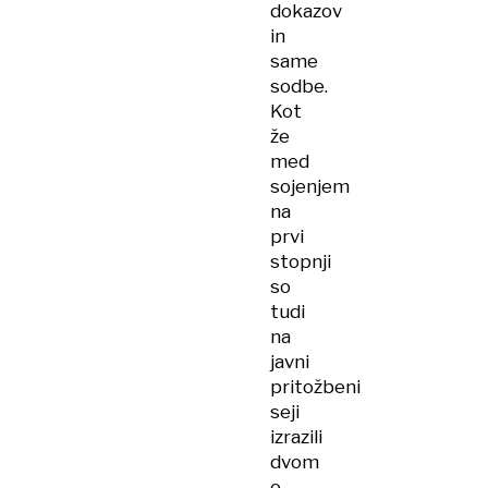
dokazov
in
same
sodbe.
Kot
že
med
sojenjem
na
prvi
stopnji
so
tudi
na
javni
pritožbeni
seji
izrazili
dvom
o