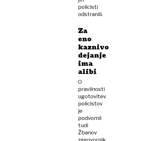
policisti
odstranili.
Za
eno
kaznivo
dejanje
ima
alibi
O
pravilnosti
ugotovitev
policistov
je
podvomil
tudi
Žbanov
zagovornik