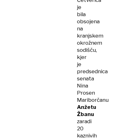
Četverica
je
bila
obsojena
na
kranjskem
okrožnem
sodišču,
kjer
je
predsednica
senata
Nina
Prosen
Mariborčanu
Anžetu
Žbanu
zaradi
20
kaznivih