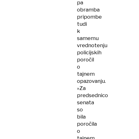
pa
obramba
pripombe
tudi
k
samemu
vrednotenju
policijskih
poročil
o
tajnem
opazovanju.
»Za
predsednico
senata
so
bila
poročila
o
tajnem