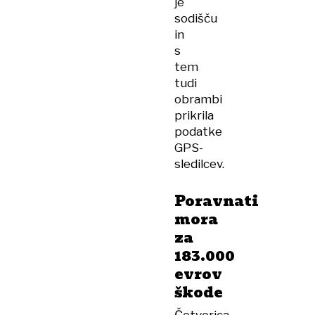
je
sodišču
in
s
tem
tudi
obrambi
prikrila
podatke
GPS-
sledilcev.
Poravnati
mora
za
183.000
evrov
škode