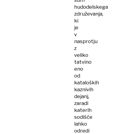
sum
hudodelskega
združevanja,
ki
je
v
nasprotju
z
veliko
tatvino
eno
od
kataloških
kaznivih
dejanj,
zaradi
katerih
sodišče
lahko
odredi