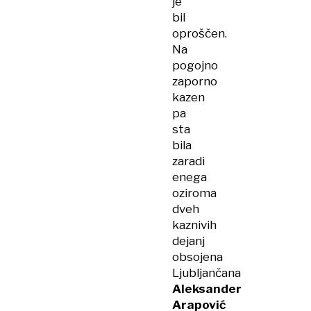
je
bil
oproščen.
Na
pogojno
zaporno
kazen
pa
sta
bila
zaradi
enega
oziroma
dveh
kaznivih
dejanj
obsojena
Ljubljančana
Aleksander
Arapović