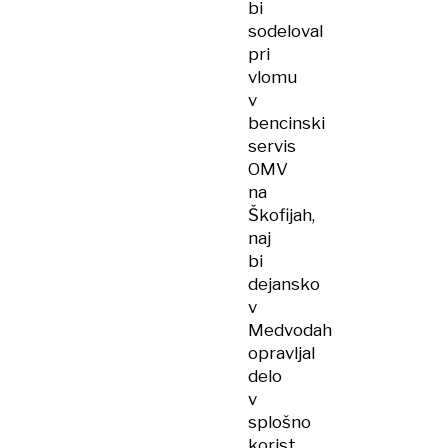
bi
sodeloval
pri
vlomu
v
bencinski
servis
OMV
na
Škofijah,
naj
bi
dejansko
v
Medvodah
opravljal
delo
v
splošno
korist,