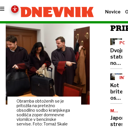
Novice
O
PRI
POK
Dvojni
status
novi
predvol
bonbon
INT
za
PRE
Kot
upokoj
britev
ostra
Obramba obtoženih se je
kritika
pritožila na pretežno
reza
obsodilno sodbo kranjskega
MAGNIT
sodišča zoper domnevne
6,7
v
Japons
vlomilce v bencinske
bolniš
strese
servise. Foto: Tomaž Skale