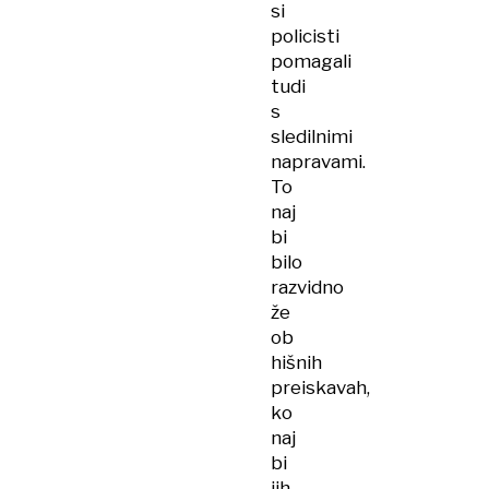
si
policisti
pomagali
tudi
s
sledilnimi
napravami.
To
naj
bi
bilo
razvidno
že
ob
hišnih
preiskavah,
ko
naj
bi
jih