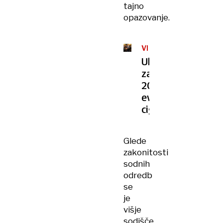
tajno
opazovanje.
VELIKA
TATVINA
Ukradli
za
200.000
evrov
cigaret
Glede
zakonitosti
sodnih
odredb
se
je
višje
sodišče