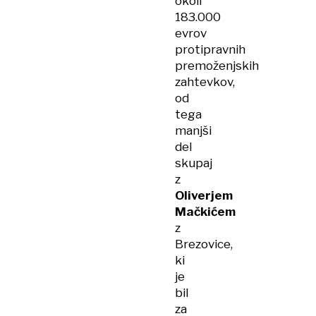
okoli
183.000
evrov
protipravnih
premoženjskih
zahtevkov,
od
tega
manjši
del
skupaj
z
Oliverjem
Mačkićem
z
Brezovice,
ki
je
bil
za