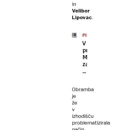
in
Velibor
Lipovac
.
PREPRODAJA
DROG
V
primeru
Mafija
zaslišanje
policistov
ni
prineslo
Obramba
nič
je
uporabnega.
že
Vse
v
sta
izhodišču
pozabila
problematizirala
način,