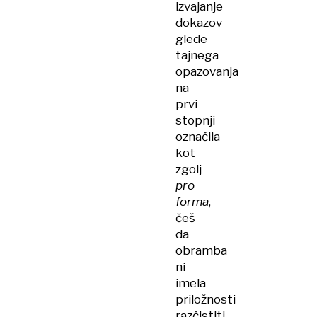
izvajanje
dokazov
glede
tajnega
opazovanja
na
prvi
stopnji
označila
kot
zgolj
pro
forma
,
češ
da
obramba
ni
imela
priložnosti
razčistiti