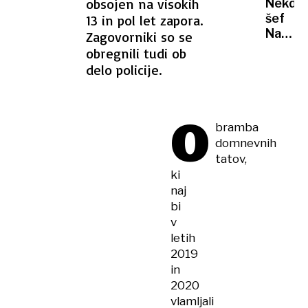
obsojen na visokih
Nekdan
vse
KNJIGI
šef
13 in pol let zapora.
bolj
Nata
Zagovorniki so se
uveljav
je
obregnili tudi ob
pametn
Donba
delo policije.
alterna
primerj
s
Sloveni
O
in
bramba
Hrvašk
domnevnih
tatov,
ki
naj
bi
v
letih
2019
in
2020
vlamljali