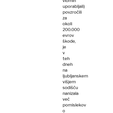
vlomih
uporabljali)
povzročili
za
okoli
200.000
evrov
škode,
je
v
teh
dneh
na
ljubljanskem
višjem
sodišču
nanizala
več
pomislekov
o