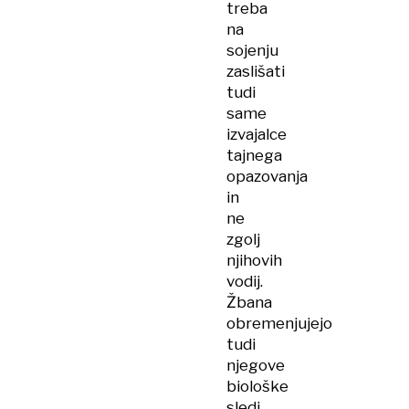
treba
na
sojenju
zaslišati
tudi
same
izvajalce
tajnega
opazovanja
in
ne
zgolj
njihovih
vodij.
Žbana
obremenjujejo
tudi
njegove
biološke
sledi,