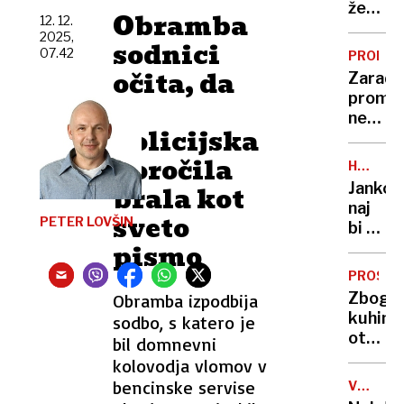
odsotn
že
Obramba
12. 12.
drugi
2025,
sodnici
močan
07.42
PROME
potres
očita, da
Zaradi
ta
prome
je
teden
nesreč
policijska
zaprta
vipavs
poročila
HUDE
cesta
OBTOŽB
Jankov
brala kot
naj
sveto
PETER LOVŠIN
bi za
pismo
podkup
pomag
PROSTO
pri
Zbogo
Obramba izpodbija
pridob
kuhinjs
sodbo, s katero je
upravn
otoki:
bil domnevni
dovolje
v
kolovodja vlomov v
svetu
bencinske servise
V
se
SVOJI