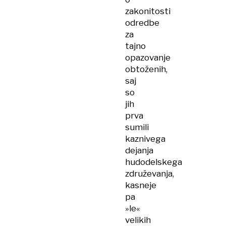
zakonitosti
odredbe
za
tajno
opazovanje
obtoženih,
saj
so
jih
prva
sumili
kaznivega
dejanja
hudodelskega
združevanja,
kasneje
pa
»le«
velikih