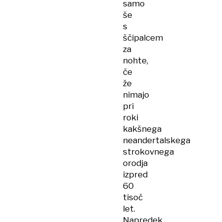
samo
še
s
ščipalcem
za
nohte,
če
že
nimajo
pri
roki
kakšnega
neandertalskega
strokovnega
orodja
izpred
60
tisoč
let.
Napredek