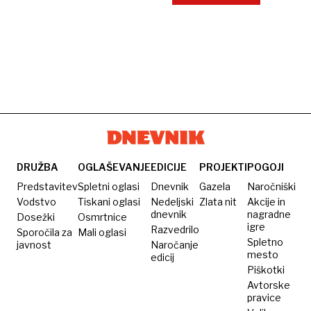
DRUŽBA
OGLAŠEVANJE
EDICIJE
PROJEKTI
POGOJI
Predstavitev
Spletni oglasi
Dnevnik
Gazela
Naročniški
Vodstvo
Tiskani oglasi
Nedeljski
Zlata nit
Akcije in
dnevnik
nagradne
Dosežki
Osmrtnice
igre
Razvedrilo
Sporočila za
Mali oglasi
Spletno
javnost
Naročanje
mesto
edicij
Piškotki
Avtorske
pravice