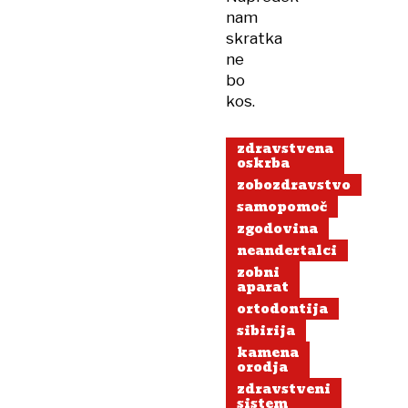
nam
skratka
ne
bo
kos.
zdravstvena
oskrba
zobozdravstvo
samopomoč
zgodovina
neandertalci
zobni
aparat
ortodontija
sibirija
kamena
orodja
zdravstveni
sistem