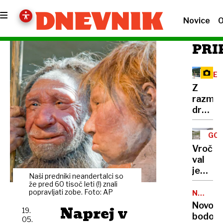
Novice
O
PRI
RE
Z
razma
družbe
omreži
na
GOR
Vršič
TUR
Vročin
leze
val
vsak,
je
ki
Naši predniki neandertalci so
dosege
že pred 60 tisoč leti (!) znali
potreb
gore,
popravljati zobe. Foto: AP
NALEZLJ
pravlji
BOLEZN
zaradi
Novoro
Naprej v
ozadje
19.
pomanj
bodo
za
05.