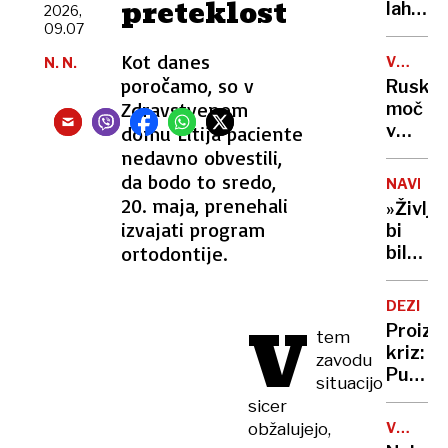
preteklost
vode
lahko
2026,
selfije
zaskrbl
09.07
zaščitil
tudi
že v
Kot danes
VOJNA
N. N.
v
porodni
V
poročamo, so v
Ruska
kočah
UKRAJIN
Zdravstvenem
moč
v
domu Litija paciente
Tihem
nedavno obvestili,
oceanu
da bodo to sredo,
NAVDIH
z
20. maja, prenehali
»Življe
obsež
izvajati program
bi
vojašk
ortodontije.
bilo
vajo
dolgoč
preizku
97-
mornar
DEZINF
V
letnica
in
Proizv
tem
z
balisti
kriz:
zavodu
neverj
rakete
Putin
situacijo
podvi
je
sicer
podrla
našel
lastni
obžalujejo,
V
novo
ZDA