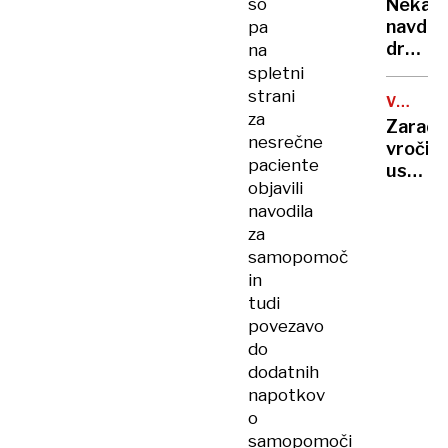
rekord
so
Nekate
orožje
navduš
pa
za
drugi
na
destabi
zgrože
spletni
evrops
umetn
strani
demokr
VROČIN
inteli
za
VAL
Zaradi
ustvari
nesrečne
vročin
nove
paciente
ustavlj
viruse
objavili
žičnice
navodila
na
za
ledeniš
samopomoč
smučiš
in
v
Alpah
tudi
povezavo
do
dodatnih
napotkov
o
samopomoči