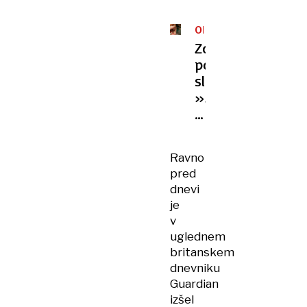
ORTODONTIJA
Zdravstvo
po
slovensko:
»Zobni
aparat
prilagodite
s
Ravno
pinceto
pred
ali
dnevi
ščipalcem
je
za
v
nohte«
uglednem
britanskem
dnevniku
Guardian
izšel