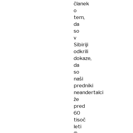
članek
o
tem,
da
so
v
Sibiriji
odkrili
dokaze,
da
so
naši
predniki
neandertalci
že
pred
60
tisoč
leti