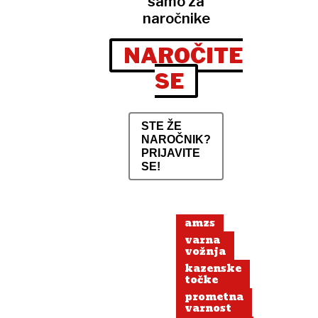
samo za
naročnike
NAROČITE
SE
STE ŽE
NAROČNIK?
PRIJAVITE
SE!
amzs
varna
vožnja
kazenske
točke
prometna
varnost