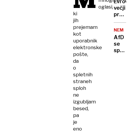
M
mnogimi
Evroviz
gospod
oglasi,
večji
ne
ki
prazni
znajo
jih
od
gospod
prejemam
božiča
na
NEMČIJ
kot
pravi
AfD
uporabnik
način
se
elektronske
spogle
pošte,
s
da
Trump
o
tabor
spletnih
straneh
sploh
ne
izgubljam
besed,
pa
je
eno