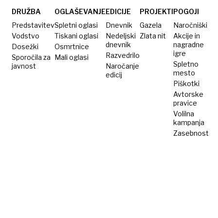
DRUŽBA
OGLAŠEVANJE
EDICIJE
PROJEKTI
POGOJI
Predstavitev
Spletni oglasi
Dnevnik
Gazela
Naročniški
Vodstvo
Tiskani oglasi
Nedeljski
Zlata nit
Akcije in
dnevnik
nagradne
Dosežki
Osmrtnice
igre
Razvedrilo
Sporočila za
Mali oglasi
Spletno
javnost
Naročanje
mesto
edicij
Piškotki
Avtorske
pravice
Volilna
kampanja
Zasebnost