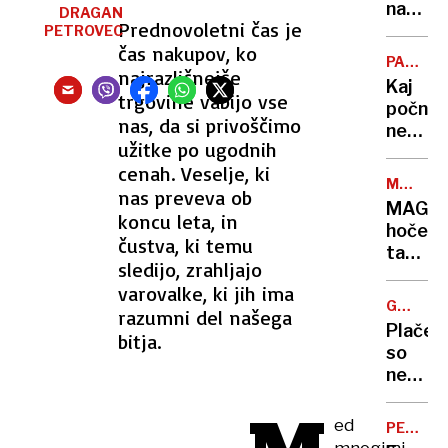
požar
names
DRAGAN
pogaš
Prednovoletni čas je
Nata
PETROVEC
čas nakupov, ko
PAMETN
najrazličnejše
TELEFO
Kaj
trgovine vabijo vse
počnej
nas, da si privoščimo
nevron
užitke po ugodnih
mreže
cenah. Veselje, ki
v
MRAČN
nas preveva ob
mobiln
PRIHOD
MAGA
in ali
koncu leta, in
hoče
jih
čustva, ki temu
takšne
potre
sledijo, zrahljajo
ZDA,
varovalke, ki jih ima
kot
GOSPOD
razumni del našega
so
ZASTOJ
Plače
bitja.
bile
so
okoli
neusmi
leta
dokaz,
1955​
da
ed
PESEM
naši
EVROVIZ