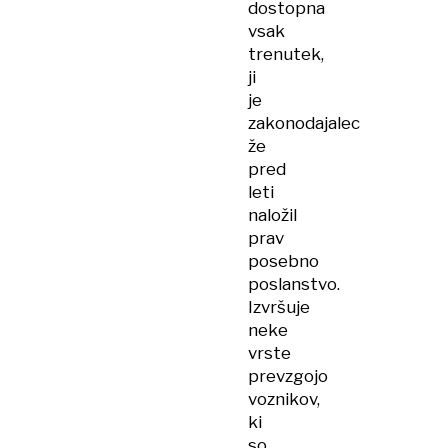
dostopna
vsak
trenutek,
ji
je
zakonodajalec
že
pred
leti
naložil
prav
posebno
poslanstvo.
Izvršuje
neke
vrste
prevzgojo
voznikov,
ki
so