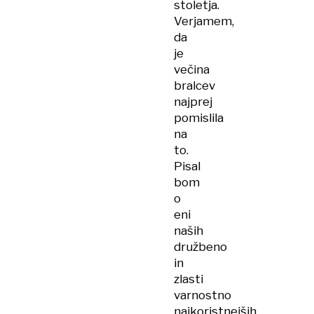
stoletja.
Verjamem,
da
je
večina
bralcev
najprej
pomislila
na
to.
Pisal
bom
o
eni
naših
družbeno
in
zlasti
varnostno
najkoristnejših