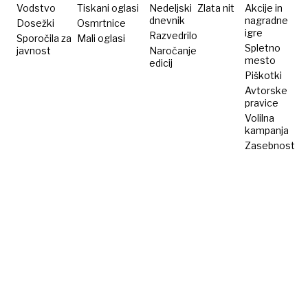
Vodstvo
Tiskani oglasi
Nedeljski
Zlata nit
Akcije in
dnevnik
nagradne
Dosežki
Osmrtnice
igre
Razvedrilo
Sporočila za
Mali oglasi
Spletno
javnost
Naročanje
mesto
edicij
Piškotki
Avtorske
pravice
Volilna
kampanja
Zasebnost