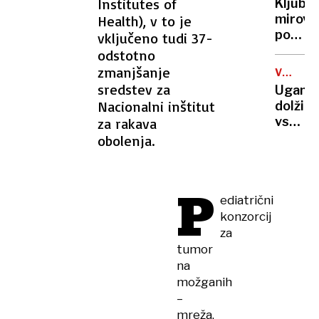
za
Institutes of
Kljub
EU
UKRAJIN
kosilo
mirovn
Health), v to je
pogov
vključeno tudi 37-
se
odstotno
Rusija
zmanjšanje
V
in
ŠTEVIL
sredstev za
Ugane
Ukraji
Nacionalni inštitut
dolžino
še
vseh
za rakava
naprej
označe
obolenja.
napada
planins
poti
v
P
Sloveni
ediatrični
konzorcij
za
tumor
na
možganih
–
mreža,