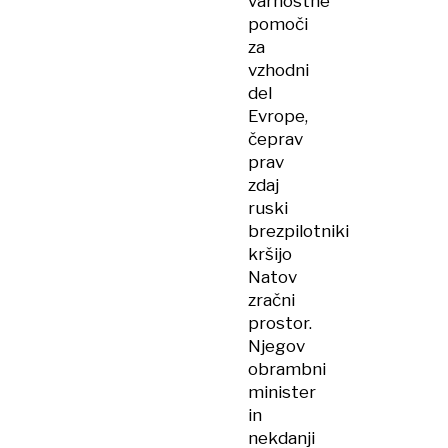
varnostne
pomoči
za
vzhodni
del
Evrope,
čeprav
prav
zdaj
ruski
brezpilotniki
kršijo
Natov
zračni
prostor.
Njegov
obrambni
minister
in
nekdanji