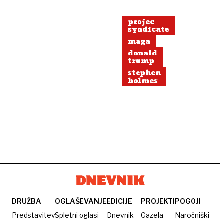
projec
syndicate
maga
donald
trump
stephen
holmes
DRUŽBA
OGLAŠEVANJE
EDICIJE
PROJEKTI
POGOJI
Predstavitev
Spletni oglasi
Dnevnik
Gazela
Naročniški