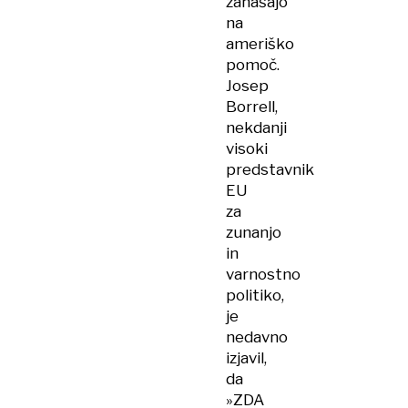
zanašajo
na
ameriško
pomoč.
Josep
Borrell,
nekdanji
visoki
predstavnik
EU
za
zunanjo
in
varnostno
politiko,
je
nedavno
izjavil,
da
»ZDA