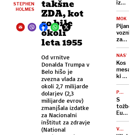
takšne
in
izgubl
STEPHEN
bencin
torba,
HOLMES
ZDA, kot
tudi
LPP
MOKRO
so bile
po
številk
Pijani
letu
20 in
okoli
voznik
2035
majhna
leta 1955​
začetn
zmaga
v
dobrot
BMW-
NASVET
Od vrnitve
ju
Kos
Donalda Trumpa v
med
mesa,
Belo hišo je
begom
ki ga
zvezna vlada za
pred
skoraj
okoli 2,7 milijarde
policij
nihče
trčil
dolarjev (2,3
POKER
ne
S
v
S
milijarde evrov)
kupuje
TOŽBO
drog
tožbo
zmanjšala izdatke
je
Eurocl
za Nacionalni
poceni
stopnj
inštitut za zdravje​
in
pritisk
(National
popoln
VOJNA
na
V