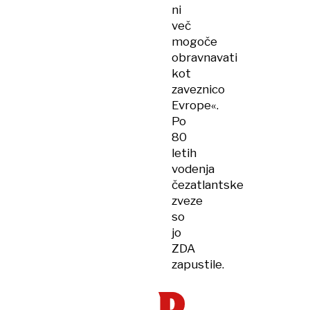
ni
več
mogoče
obravnavati
kot
zaveznico
Evrope«.
Po
80
letih
vodenja
čezatlantske
zveze
so
jo
ZDA
zapustile.