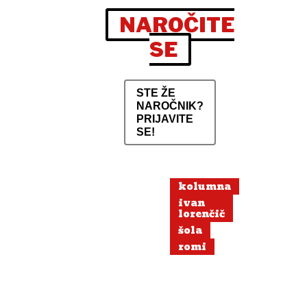
NAROČITE
SE
STE ŽE
NAROČNIK?
PRIJAVITE
SE!
kolumna
ivan
lorenčič
šola
romi