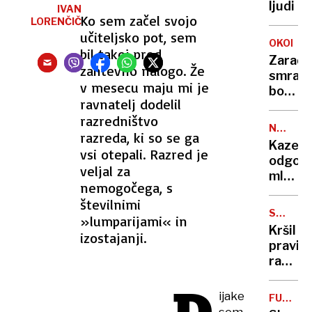
ljudi
IVAN
Ko sem začel svojo
LORENČIČ
učiteljsko pot, sem
OKOLJE
bil takoj pred
Zaradi
zahtevno nalogo. Že
smrad
v mesecu maju mi je
bodo
ravnatelj dodelil
zahtev
razredništvo
sprem
NOVA
razreda, ki so se ga
dovolje
ZAKONO
Kazen
vsi otepali. Razred je
odgovo
veljal za
mladol
nemogočega, s
hitrejši
številnimi
in
SODNI
»lumparijami« in
strožji
SVET
Kršil
izostajanji.
odziv
pravila
za
razreši
povrat
predse
ljublja
ijake
FUNDAC
okrožn
DANILA