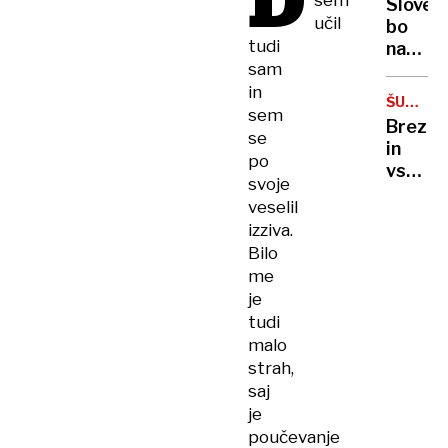
D
sem
Sloveni
sodišč
TÜRKA
učil
bo
tudi
na
sam
zdravlj
in
in
ŠUTARJ
rehabil
sem
ZAKON
Brezpil
spreje
se
in
osem
po
vstopi
Palest
svoje
v
veselil
stanov
izziva.
v
Bilo
sodnih
me
spisih
je
bi
tudi
ostali
malo
tudi
strah,
nezako
dokazi
saj
je
poučevanje