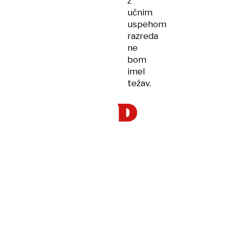
z
učnim
uspehom
razreda
ne
bom
imel
težav.