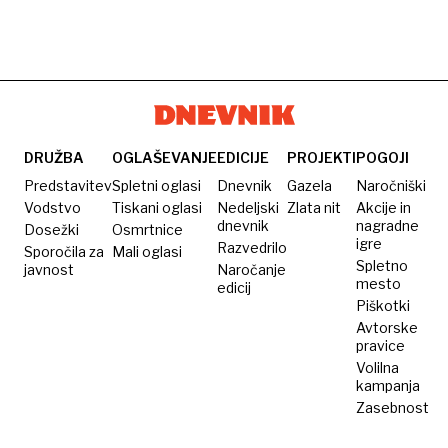
DRUŽBA
OGLAŠEVANJE
EDICIJE
PROJEKTI
POGOJI
Predstavitev
Spletni oglasi
Dnevnik
Gazela
Naročniški
Vodstvo
Tiskani oglasi
Nedeljski
Zlata nit
Akcije in
dnevnik
nagradne
Dosežki
Osmrtnice
igre
Razvedrilo
Sporočila za
Mali oglasi
Spletno
javnost
Naročanje
mesto
edicij
Piškotki
Avtorske
pravice
Volilna
kampanja
Zasebnost