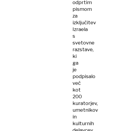
odprtim
pismom
za
izključitev
Izraela
s
svetovne
razstave,
ki
ga
je
podpisalo
več
kot
200
kuratorjev,
umetnikov
in
kulturnih
delavcev,