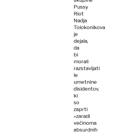
skupine
Pussy
Riot
Nadja
Tolokonikova
je
dejala,
da
bi
morali
razstavljati
le
umetnine
disidentov,
ki
so
zaprti
»zaradi
večinoma
absurdnih