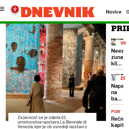
Novice
O
PRI
VRO
VAL
Neest
zunanj
klimat
naprav
ŽE
15
Napadi
NA
na
bankom
veliko
škodo
PORTRE
povzro
Za javnost se je odprla 61.
Rečni
umetnostna razstava La Biennale di
že
kapita
Venezia, kjer je ob osrednji razstavi z