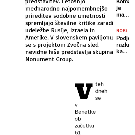
predstavitev. Letošnjo
Komarj
doma?
mednarodno najpomembnejšo
je
Prever
manj
prireditev sodobne umetnosti
metod
kot
spremljajo številne kritike zaradi
za
običaj
udeležbe Rusije, Izraela in
zaščit
ROBOTI
– in
Amerike. V slovenskem paviljonu
pred
Podjet
to ni
se s projektom Zvočna sled
vlomilc
razkril
dobra
nevidne hiše predstavlja skupina
kako
novica
ustavit
Nonument Group.
robota
ki
spomin
V
teh
na
dneh
kentav
se
v
Benetke
ob
začetku
61.