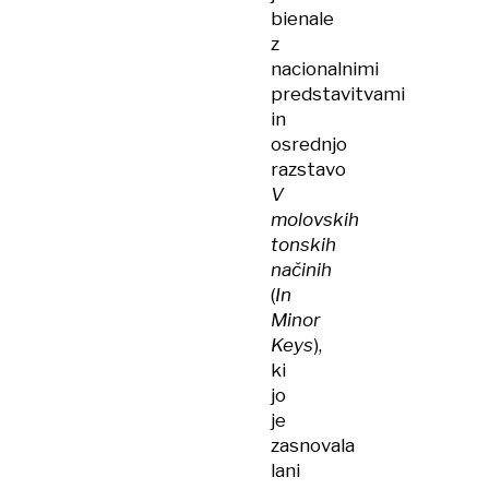
bienale
z
nacionalnimi
predstavitvami
in
osrednjo
razstavo
V
molovskih
tonskih
načinih
(
In
Minor
Keys
),
ki
jo
je
zasnovala
lani