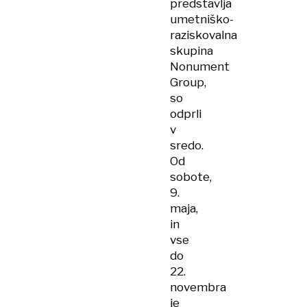
predstavlja
umetniško-
raziskovalna
skupina
Nonument
Group,
so
odprli
v
sredo.
Od
sobote,
9.
maja,
in
vse
do
22.
novembra
je