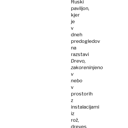
Ruski
paviljon,
kjer
je
v
dneh
predogledov
na
razstavi
Drevo,
zakoreninjeno
v
nebo
v
prostorih
z
instalacijami
iz
rož,
dreves