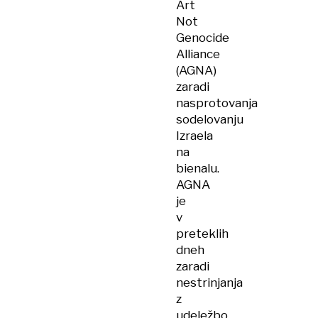
Art
Not
Genocide
Alliance
(AGNA)
zaradi
nasprotovanja
sodelovanju
Izraela
na
bienalu.
AGNA
je
v
preteklih
dneh
zaradi
nestrinjanja
z
udeležbo