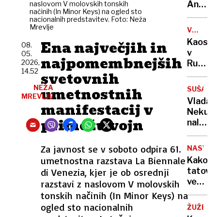
sama
Anže
naslovom V molovskih tonskih
načinih (In Minor Keys) na ogled sto
eksploz
Logar
nacionalnih predstavitev. Foto: Neža
izdelal
Mrevlje
VOJNA
prvo
V
Kaos
Ena največjih in
08.
in
UKRAJIN
v
05.
edino
najpomembnejših
2026,
Rusiji:
leseno
14.52
svetovnih
ženske
barko
začele
NEŽA
umetnostnih
za
SUŠA
izrablj
MREVLJE
Ljublja
Vlada
manifestacij v
vojno
Neku
za
primežu vojn
naložil
"mobili
obrato
bivših"
v
Za javnost se v soboto odpira 61.
NASVET
vsaj
umetnostna razstava La Biennale
Kako
minim
tatovi
di Venezia, kjer je ob osrednji
obseg
vedo,
razstavi z naslovom V molovskih
da
tonskih načinih (In Minor Keys) na
vas
ogled sto nacionalnih
ŽUŽELK
ni