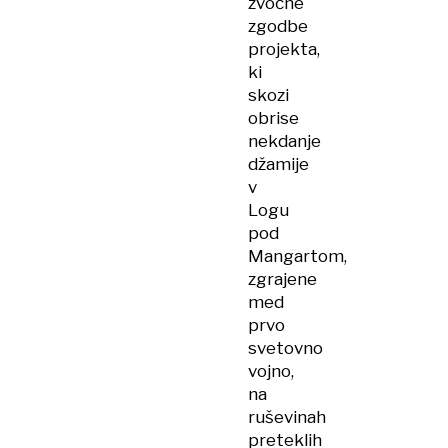
zvočne
zgodbe
projekta,
ki
skozi
obrise
nekdanje
džamije
v
Logu
pod
Mangartom,
zgrajene
med
prvo
svetovno
vojno,
na
ruševinah
preteklih