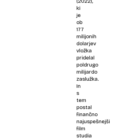
(2022),
ki
je
ob
177
milijonih
dolarjev
vložka
pridelal
poldrugo
milijardo
zaslužka.
In
s
tem
postal
finančno
najuspešnejši
film
studia