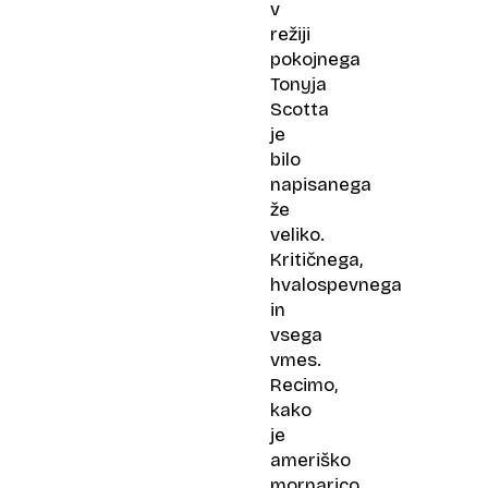
v
režiji
pokojnega
Tonyja
Scotta
je
bilo
napisanega
že
veliko.
Kritičnega,
hvalospevnega
in
vsega
vmes.
Recimo,
kako
je
ameriško
mornarico