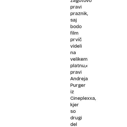
zagotovo
pravi
praznik,
saj
bodo
film
prvič
videli
na
velikem
platnu,«
pravi
Andreja
Purger
iz
Cineplexxa,
kjer
so
drugi
del