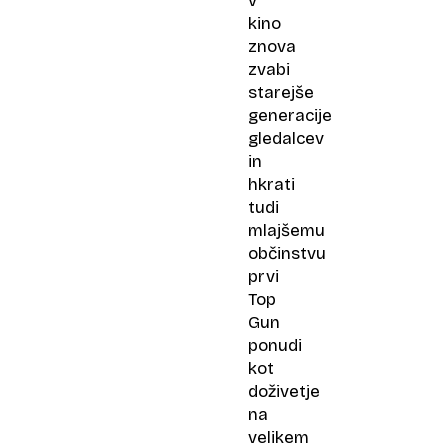
v
kino
znova
zvabi
starejše
generacije
gledalcev
in
hkrati
tudi
mlajšemu
občinstvu
prvi
Top
Gun
ponudi
kot
doživetje
na
velikem