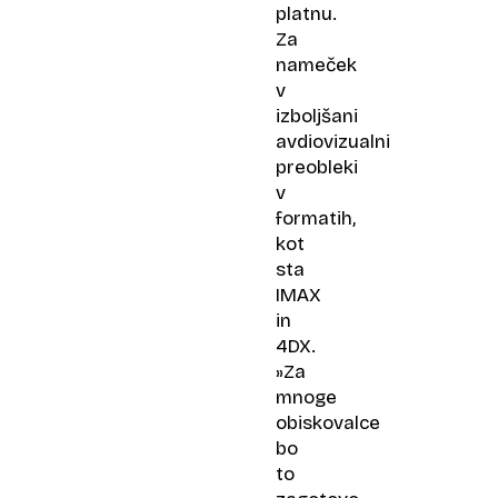
platnu.
Za
nameček
v
izboljšani
avdiovizualni
preobleki
v
formatih,
kot
sta
IMAX
in
4DX.
»Za
mnoge
obiskovalce
bo
to