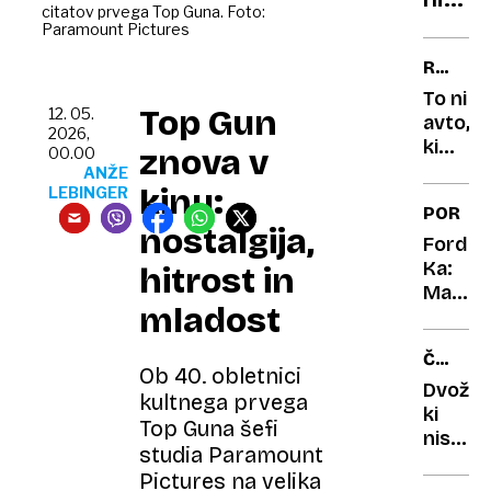
podro
citatov prvega Top Guna. Foto:
bil
Paramount Pictures
kilog
RENAU
napak
CLIO
To ni
ki
Top Gun
12. 05.
avto,
so
2026,
ki
znova v
00.00
skora
sta
ANŽE
povzr
kinu:
LEBINGER
ga
PORTR
katas
vozila
nostalgija,
dedek
Ford
in
Ka:
hitrost in
babica
Mali
mladost
čudak,
ki si
ČUDNI
je
Ob 40. obletnici
AVTOMO
upal
Dvoživ
kultnega prvega
biti
ki
Top Guna šefi
čuden
niso
studia Paramount
nikoli
Pictures na velika
zaživel