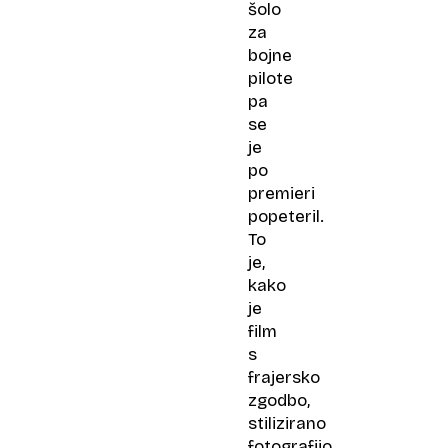
šolo
za
bojne
pilote
pa
se
je
po
premieri
popeteril.
To
je,
kako
je
film
s
frajersko
zgodbo,
stilizirano
fotografijo