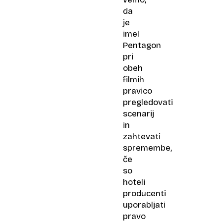
da
je
imel
Pentagon
pri
obeh
filmih
pravico
pregledovati
scenarij
in
zahtevati
spremembe,
če
so
hoteli
producenti
uporabljati
pravo