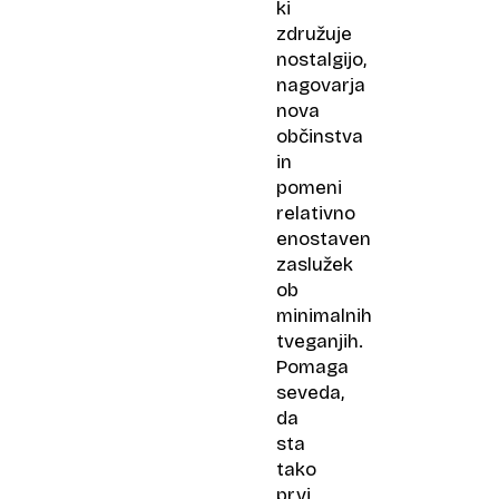
ki
združuje
nostalgijo,
nagovarja
nova
občinstva
in
pomeni
relativno
enostaven
zaslužek
ob
minimalnih
tveganjih.
Pomaga
seveda,
da
sta
tako
prvi