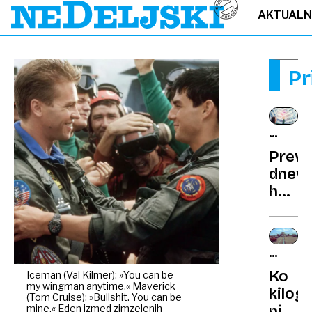
AKTUAL
Pr
KAJ
NAS
Preve
ČAKA?
dnevn
horos
Neute
konfli
in
NAPAČ
preob
MERSK
Ko
Iceman (Val Kilmer): »You can be
na
ENOTE
my wingman anytime.« Maverick
kilog
finan
(Tom Cruise): »Bullshit. You can be
mine.« Eden izmed zimzelenih
ni