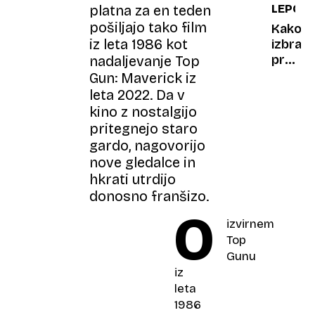
platna za en teden
LEPOTA
pošiljajo tako film
Kako
iz leta 1986 kot
izbrati
pravo
nadaljevanje Top
kremo
Gun: Maverick iz
za
leta 2022. Da v
sončen
kino z nostalgijo
pritegnejo staro
gardo, nagovorijo
nove gledalce in
hkrati utrdijo
donosno franšizo.
O
izvirnem
Top
Gunu
iz
leta
1986