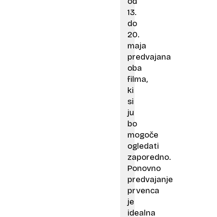
od
13.
do
20.
maja
predvajana
oba
filma,
ki
si
ju
bo
mogoče
ogledati
zaporedno.
Ponovno
predvajanje
prvenca
je
idealna