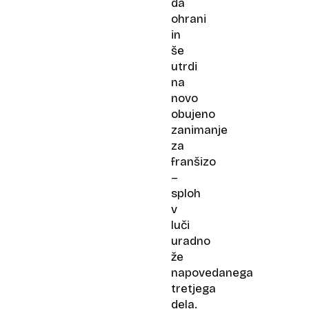
da
ohrani
in
še
utrdi
na
novo
obujeno
zanimanje
za
franšizo
–
sploh
v
luči
uradno
že
napovedanega
tretjega
dela.