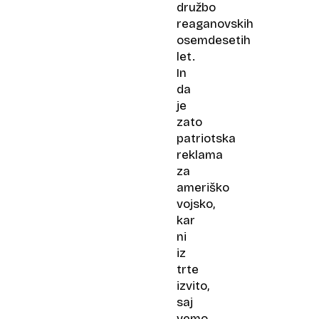
družbo
reaganovskih
osemdesetih
let.
In
da
je
zato
patriotska
reklama
za
ameriško
vojsko,
kar
ni
iz
trte
izvito,
saj
vemo,