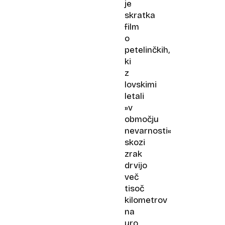
je
skratka
film
o
petelinčkih,
ki
z
lovskimi
letali
»v
območju
nevarnosti«
skozi
zrak
drvijo
več
tisoč
kilometrov
na
uro,