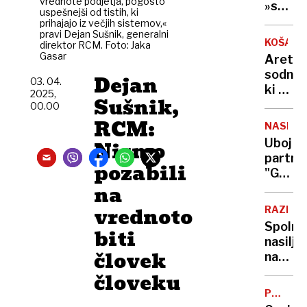
vrednote podjetja, pogosto
pretve
»srhlji
uspešnejši od tistih, ki
minist
zakon?
prihajajo iz večjih sistemov,«
se
pravi Dejan Sušnik, generalni
Vse,
KOŠARK
direktor RCM. Foto: Jaka
ne
kar
Gasar
Aretira
bo
morat
sodnik
Dejan
opravič
vedeti
03. 04.
ki ni
2025,
o
Sušnik,
prepoz
00.00
refer
Iva
RCM:
o
NASILJE
Daneua
končan
Uboj
Nismo
Sumijo
življen
partner
ga
pozabili
"Grozil
poveza
na
je,
s
da
vrednoto
krimin
RAZISK
mi
združb
Spolno
biti
bo
nasilje
dojenč
človek
nad
izrezal
otroki:
človeku
iz
Vse
trebuh
POSNET
več
ZLORAB