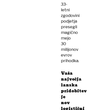
33-
letni
zgodovini
podjetja
presegli
magično
mejo
30
milijonov
evrov
prihodka.
Vaša
največja
lanska
pridobitev
je
nov
logistični