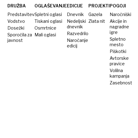
DRUŽBA
OGLAŠEVANJE
EDICIJE
PROJEKTI
POGOJI
Predstavitev
Spletni oglasi
Dnevnik
Gazela
Naročniški
Vodstvo
Tiskani oglasi
Nedeljski
Zlata nit
Akcije in
dnevnik
nagradne
Dosežki
Osmrtnice
igre
Razvedrilo
Sporočila za
Mali oglasi
Spletno
javnost
Naročanje
mesto
edicij
Piškotki
Avtorske
pravice
Volilna
kampanja
Zasebnost