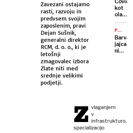
Covid
Zavezani ostajamo
zlorab
kot
rasti, razvoju in
v
olajšev
Slovenij
predvsem svojim
okolišč
kje
zaposlenim, pravi
pri
jih je
POTROŠ
Dejan Sušnik,
razpeč
KOTIČE
največ
Barva
generalni direktor
posnet
jajca
RCM, d. o. o., ki je
zlorab
ni
letošnji
otrok
pomem
zmagovalec izbora
glede
Zlate niti med
kakovo
srednje velikimi
šteje
podjetji.
samo
ena
stvar
Z
(in
vlaganjem
to ni
v
lupina)
infrastrukturo,
specializacijo