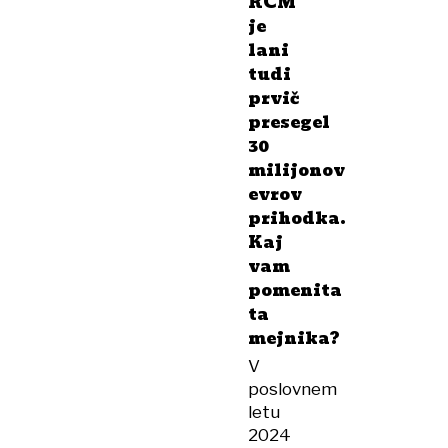
RCM
je
lani
tudi
prvič
presegel
30
milijonov
evrov
prihodka.
Kaj
vam
pomenita
ta
mejnika?
V
poslovnem
letu
2024