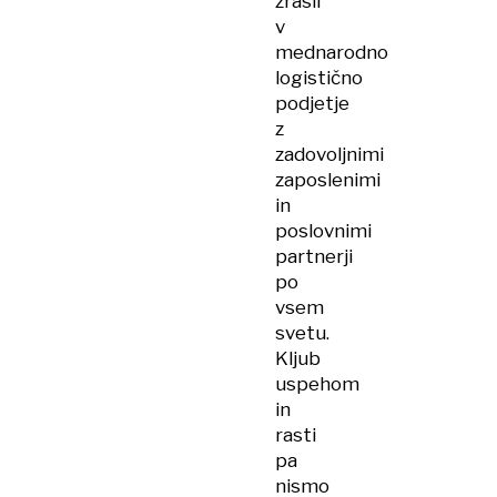
zrasli
v
mednarodno
logistično
podjetje
z
zadovoljnimi
zaposlenimi
in
poslovnimi
partnerji
po
vsem
svetu.
Kljub
uspehom
in
rasti
pa
nismo