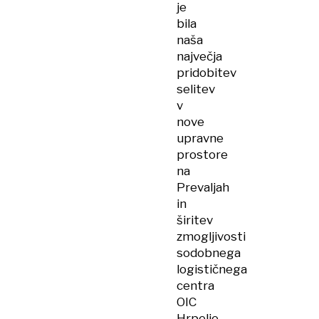
je
bila
naša
največja
pridobitev
selitev
v
nove
upravne
prostore
na
Prevaljah
in
širitev
zmogljivosti
sodobnega
logističnega
centra
OIC
Hrpelje