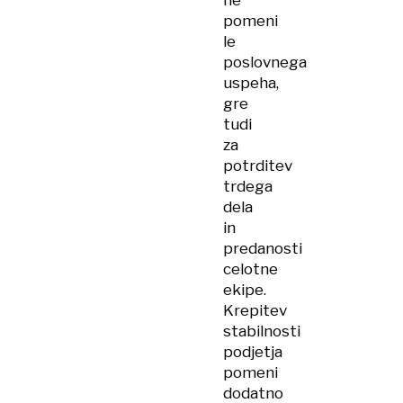
ne
pomeni
le
poslovnega
uspeha,
gre
tudi
za
potrditev
trdega
dela
in
predanosti
celotne
ekipe.
Krepitev
stabilnosti
podjetja
pomeni
dodatno