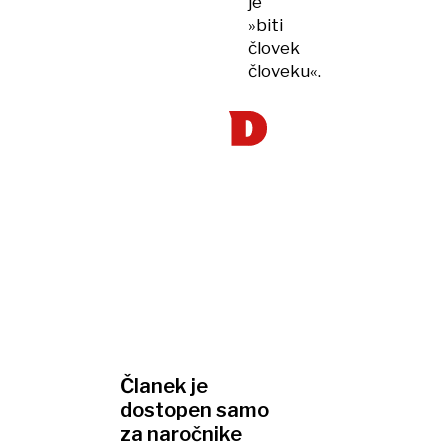
je
»biti
človek
človeku«.
Članek je
dostopen samo
za naročnike