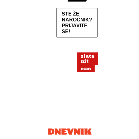
STE ŽE
NAROČNIK?
PRIJAVITE
SE!
zlata
nit
rcm