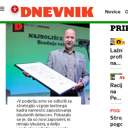
Novice
O
PRI
KRI
PRE
Lažni
profili
na
omrežji
Prijeli
AVS
trojico
Racija
ki je
na
brutal
Peršma
pretep
»V podjetju smo se odločili za
domači
strategijo vzgoje lastnega
moške
je
kadra namesto zaposlovanja
POGLOB
v
izkušenih delavcev. Pokazalo
poteka
Strogi
Celju
se je, da so novi zaposleni, ki
pod
pogoji,
nimajo izkušenj, a delijo