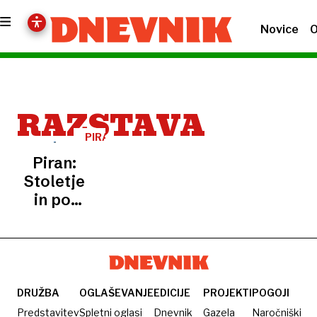
Novice
O
RAZSTAVA
PIRAN
Piran:
Stoletje
in pol
svetilnika
DRUŽBA
OGLAŠEVANJE
EDICIJE
PROJEKTI
POGOJI
Predstavitev
Spletni oglasi
Dnevnik
Gazela
Naročniški