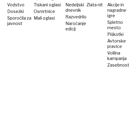
Vodstvo
Tiskani oglasi
Nedeljski
Zlata nit
Akcije in
dnevnik
nagradne
Dosežki
Osmrtnice
igre
Razvedrilo
Sporočila za
Mali oglasi
Spletno
javnost
Naročanje
mesto
edicij
Piškotki
Avtorske
pravice
Volilna
kampanja
Zasebnost