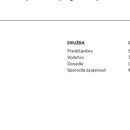
DRUŽBA
Predstavitev
S
Vodstvo
T
Dosežki
Sporočila za javnost
M