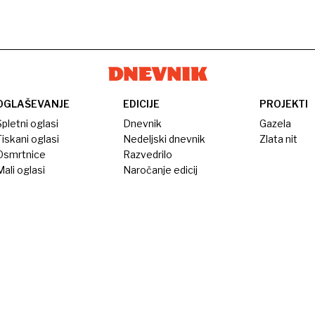
OGLAŠEVANJE
EDICIJE
PROJEKTI
pletni oglasi
Dnevnik
Gazela
iskani oglasi
Nedeljski dnevnik
Zlata nit
Osmrtnice
Razvedrilo
ali oglasi
Naročanje edicij