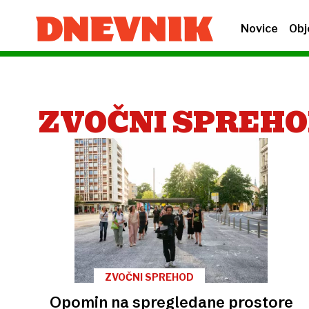
Novice
Obj
ZVOČNI SPREH
ZVOČNI SPREHOD
Opomin na spregledane prostore