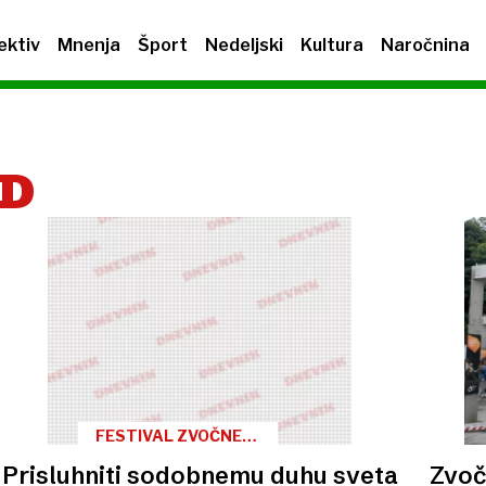
ektiv
Mnenja
Šport
Nedeljski
Kultura
Naročnina
OD
FESTIVAL ZVOČNE
HOJE
Prisluhniti sodobnemu duhu sveta
Zvoč