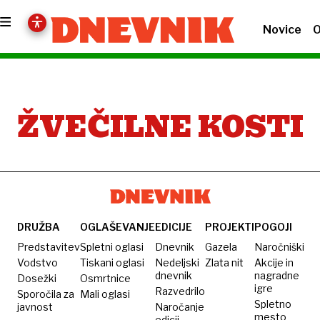
Novice
O
ŽVEČILNE KOSTI
DRUŽBA
OGLAŠEVANJE
EDICIJE
PROJEKTI
POGOJI
Predstavitev
Spletni oglasi
Dnevnik
Gazela
Naročniški
Vodstvo
Tiskani oglasi
Nedeljski
Zlata nit
Akcije in
dnevnik
nagradne
Dosežki
Osmrtnice
igre
Razvedrilo
Sporočila za
Mali oglasi
Spletno
javnost
Naročanje
mesto
edicij