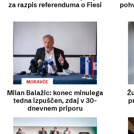
za razpis referenduma o Fiesi
pohv
MORAVČE
Milan Balažic: konec minulega
Žu
tedna izpuščen, zdaj v 30-
p
dnevnem priporu