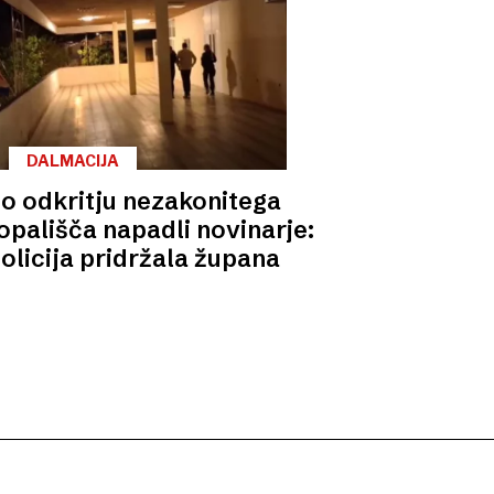
DALMACIJA
o odkritju nezakonitega
pališča napadli novinarje:
olicija pridržala župana