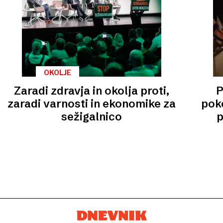
OKOLJE
Zaradi zdravja in okolja proti,
P
zaradi varnosti in ekonomike za
poko
sežigalnico
p