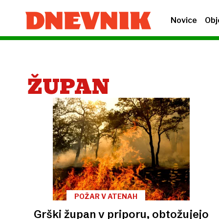
Novice
Obj
ŽUPAN
POŽAR V ATENAH
Grški župan v priporu, obtožujejo