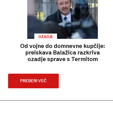
OZADJE
Od vojne do domnevne kupčije:
preiskava Balažica razkriva
ozadje sprave s Termitom
PREBERI VEČ