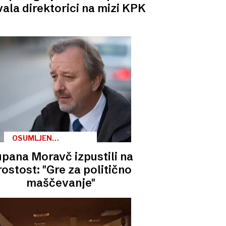
ala direktorici na mizi KPK
OSUMLJEN
KORUPCIJE
pana Moravč izpustili na
rostost: "Gre za politično
maščevanje"