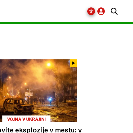
VOJNA V UKRAJINI
ovite eksplozije v mestu: v