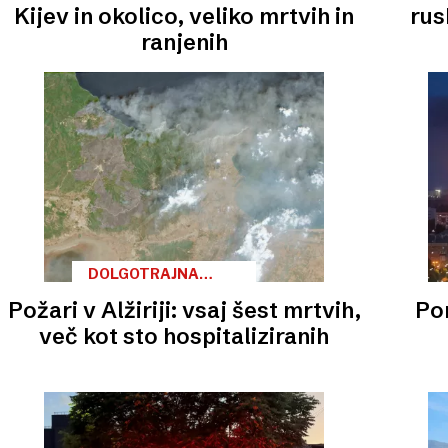
Kijev in okolico, veliko mrtvih in
rus
ranjenih
DOLGOTRAJNA
SUŠA
Požari v Alžiriji: vsaj šest mrtvih,
Pon
več kot sto hospitaliziranih