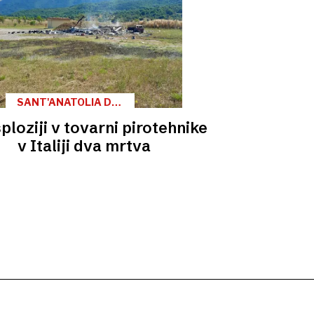
SANT'ANATOLIA DI
BORGOROSE
ploziji v tovarni pirotehnike
v Italiji dva mrtva