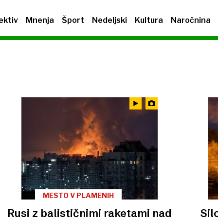
ektiv
Mnenja
Šport
Nedeljski
Kultura
Naročnina
MESTO V PLAMENIH
Rusi z balističnimi raketami nad
Sil