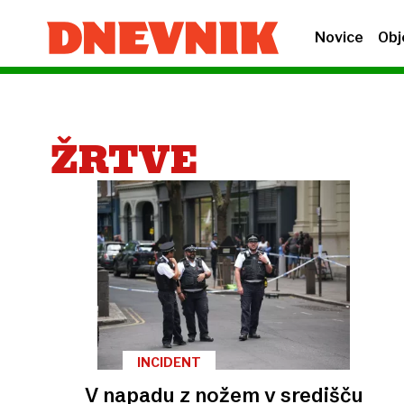
Novice
Obj
ŽRTVE
INCIDENT
V napadu z nožem v središču