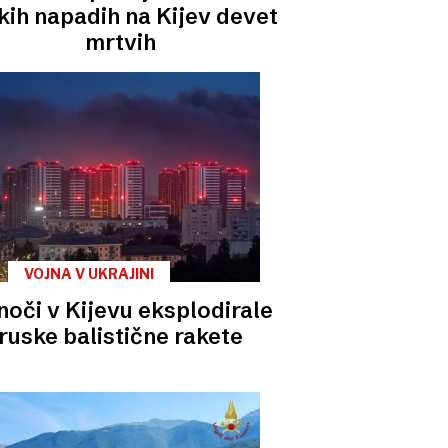
kih napadih na Kijev devet
mrtvih
VOJNA V UKRAJINI
oči v Kijevu eksplodirale
ruske balistične rakete