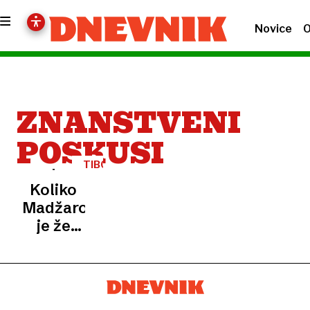
Novice
O
ZNANSTVENI
POSKUSI
TIBOR
KAPU
Koliko
Madžarov
je že
bilo v
vesolju?
Eden je
ravnokar