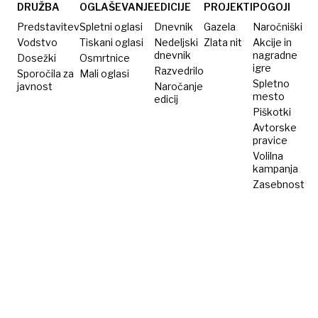
na
DRUŽBA
OGLAŠEVANJE
EDICIJE
PROJEKTI
POGOJI
obisku v
Predstavitev
Spletni oglasi
Dnevnik
Gazela
Naročniški
Sloveniji
Vodstvo
Tiskani oglasi
Nedeljski
Zlata nit
Akcije in
dnevnik
nagradne
Dosežki
Osmrtnice
igre
Razvedrilo
Sporočila za
Mali oglasi
Spletno
javnost
Naročanje
mesto
edicij
Piškotki
Avtorske
pravice
Volilna
kampanja
Zasebnost