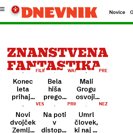
Novice
O
ZNANSTVENA
FANTASTIKA
FILM
WASHINGTON
PREMIERA
Konec
Bela
Mali
leta
hiša
Grogu
prihaja
pregon
osvojil
tretji
priseljencev
tudi
VESOLJE
PRIHAJAJOČI
NEZEMLJANI
FILMI,
del
prikazuje
tiste, ki
Novi
Na poti
Umrl
3.
filma
kot lov
niso
DEL
dvojček
v
človek,
Dune:
na
gledali
Zemlje
distopično
ki naj bi