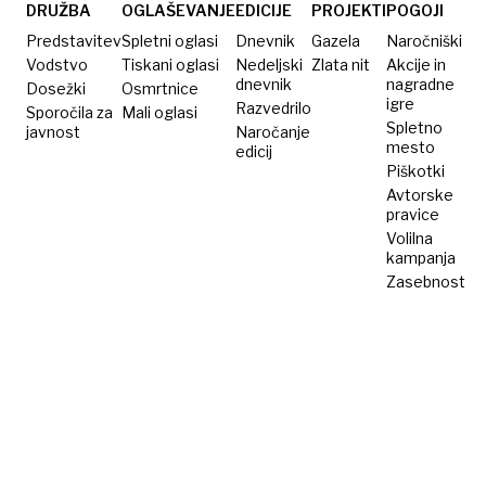
medvedu
vino?
DRUŽBA
OGLAŠEVANJE
EDICIJE
PROJEKTI
POGOJI
Predstavitev
Spletni oglasi
Dnevnik
Gazela
Naročniški
Vodstvo
Tiskani oglasi
Nedeljski
Zlata nit
Akcije in
dnevnik
nagradne
Dosežki
Osmrtnice
igre
Razvedrilo
Sporočila za
Mali oglasi
Spletno
javnost
Naročanje
mesto
edicij
Piškotki
Avtorske
pravice
Volilna
kampanja
Zasebnost