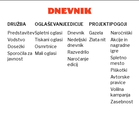
pokoplje
maslo
Bečirovića
in
DRUŽBA
OGLAŠEVANJE
EDICIJE
PROJEKTI
POGOJI
Gorenca
Predstavitev
Spletni oglasi
Dnevnik
Gazela
Naročniški
Vodstvo
Tiskani oglasi
Nedeljski
Zlata nit
Akcije in
dnevnik
nagradne
Dosežki
Osmrtnice
igre
Razvedrilo
Sporočila za
Mali oglasi
Spletno
javnost
Naročanje
mesto
edicij
Piškotki
Avtorske
pravice
Volilna
kampanja
Zasebnost