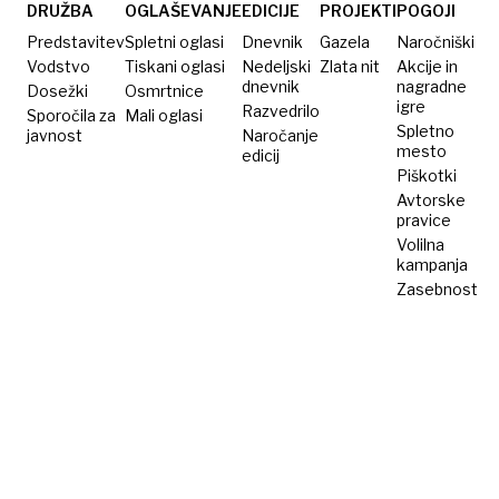
in mu
kradla
DRUŽBA
OGLAŠEVANJE
EDICIJE
PROJEKTI
POGOJI
kradla
in
Predstavitev
Spletni oglasi
Dnevnik
Gazela
Naročniški
pokojnino
pretepala
Vodstvo
Tiskani oglasi
Nedeljski
Zlata nit
Akcije in
dnevnik
nagradne
Dosežki
Osmrtnice
igre
Razvedrilo
Sporočila za
Mali oglasi
Spletno
javnost
Naročanje
mesto
edicij
Piškotki
Avtorske
pravice
Volilna
kampanja
Zasebnost