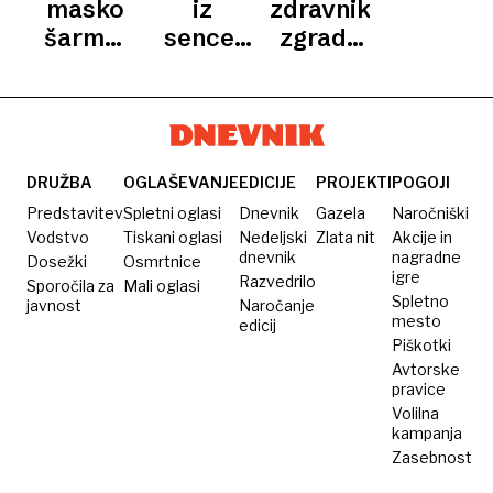
resnica
samo
povsem
masko
iz
zdravnik
o
poštno
navaden
šarma:
sence:
zgradil
razvpitem
znamko
trgovec
hlinil
»dedek«
hotel, v
Jacku
ustrahoval
28 let
poškodbo,
dvanajst
katerem
Razparaču
prebivalce
skrival
dekleta
let
je
obraz
prosil
neopaženo
umoril
pošasti
za
sejal
200
DRUŽBA
OGLAŠEVANJE
EDICIJE
PROJEKTI
POGOJI
pomoč
smrt,
ljudi,
Predstavitev
Spletni oglasi
Dnevnik
Gazela
Naročniški
in jih
priznal
večinoma
Vodstvo
Tiskani oglasi
Nedeljski
Zlata nit
Akcije in
dnevnik
nagradne
Dosežki
ubil
Osmrtnice
pa 57
žensk
igre
Razvedrilo
Sporočila za
Mali oglasi
umorov
Spletno
javnost
Naročanje
mesto
edicij
Piškotki
Avtorske
pravice
Volilna
kampanja
Zasebnost