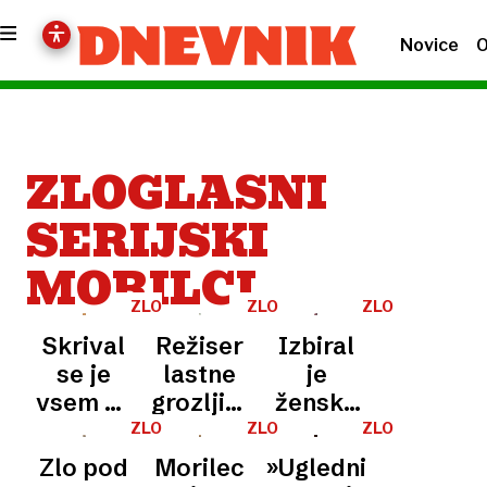
Novice
O
ZLOGLASNI
SERIJSKI
MORILCI
ZLOGLASNI
ZLOGLASNI
ZLOGLASNI
SERIJSKI
SERIJSKI
SERIJSKI
Skrival
Režiser
Izbiral
MORILCI
MORILCI
MORILCI
se je
lastne
je
vsem na
grozljivke:
ženske
očeh:
morilec
v
ZLOGLASNI
ZLOGLASNI
ZLOGLASNI
SERIJSKI
SERIJSKI
SERIJSKI
prava
je z eno
rdečem:
Zlo pod
Morilec
»Ugledni«
MORILCI
MORILCI
MORILCI