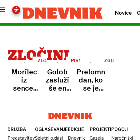
Novice
O
ZLOČINI
ZLOGLASNI
PISMA
ZGODILO
SERIJSKI
BRALCEV
SE
Morilec
Golob
Prelomno:
MORILCI
JE
iz
zasluži
dan, ko
sence:
še en
se je
»dedek«
mandat
začelo
dvanajst
prvo
let
mednarodno
neopaženo
sojenje
sejal
nacistom
DRUŽBA
OGLAŠEVANJE
EDICIJE
PROJEKTI
POGOJI
smrt,
Predstavitev
Spletni oglasi
Dnevnik
Gazela
Naročniški