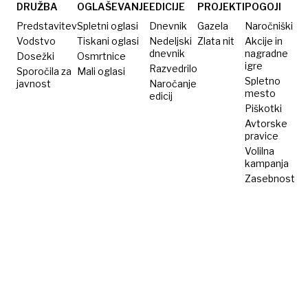
osem
DRUŽBA
OGLAŠEVANJE
EDICIJE
PROJEKTI
POGOJI
milijard
Predstavitev
Spletni oglasi
Dnevnik
Gazela
Naročniški
let
Vodstvo
Tiskani oglasi
Nedeljski
Zlata nit
Akcije in
dnevnik
nagradne
Dosežki
Osmrtnice
igre
Razvedrilo
Sporočila za
Mali oglasi
Spletno
javnost
Naročanje
mesto
edicij
Piškotki
Avtorske
pravice
Volilna
kampanja
Zasebnost