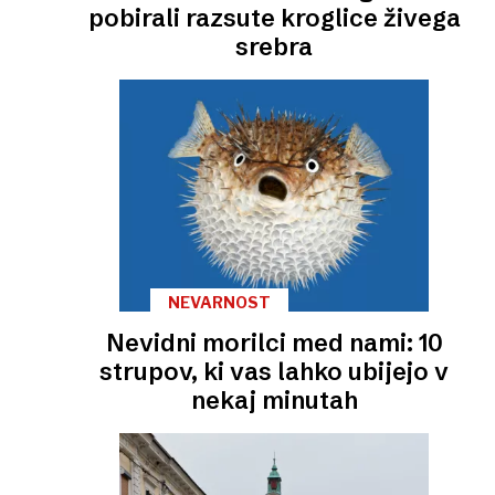
pobirali razsute kroglice živega
srebra
NEVARNOST
Nevidni morilci med nami: 10
strupov, ki vas lahko ubijejo v
nekaj minutah