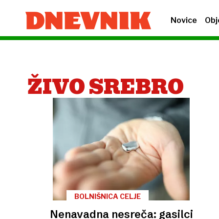
Novice
Obj
ŽIVO SREBRO
BOLNIŠNICA CELJE
Nenavadna nesreča: gasilci