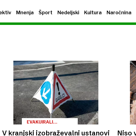
ektiv
Mnenja
Šport
Nedeljski
Kultura
Naročnina
EVAKUIRALI
CELOTNO
V kranjski izobraževalni ustanovi
Niso 
NADSTROPJE