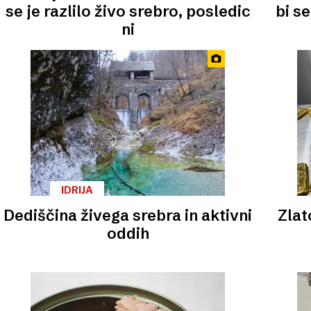
se je razlilo živo srebro, posledic
bi s
ni
IDRIJA
Dediščina živega srebra in aktivni
Zlat
oddih