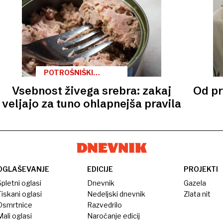
POTROŠNIŠKI
KOTIČEK
Vsebnost živega srebra: zakaj
Od pr
veljajo za tuno ohlapnejša pravila
OGLAŠEVANJE
EDICIJE
PROJEKTI
pletni oglasi
Dnevnik
Gazela
iskani oglasi
Nedeljski dnevnik
Zlata nit
Osmrtnice
Razvedrilo
ali oglasi
Naročanje edicij