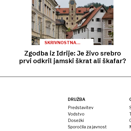
SKRIVNOSTNA
SLOVENIJA
Zgodba iz Idrije: Je živo srebro
prvi odkril jamski škrat ali škafar?
DRUŽBA
Predstavitev
S
Vodstvo
T
Dosežki
Sporočila za javnost
M