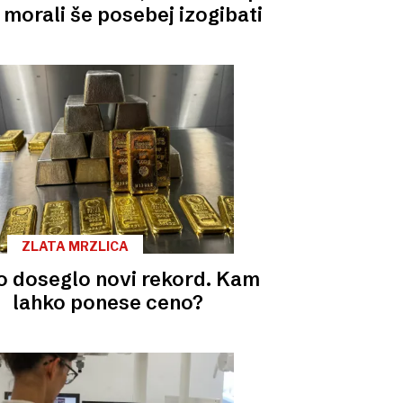
e morali še posebej izogibati
ZLATA MRZLICA
o doseglo novi rekord. Kam
lahko ponese ceno?