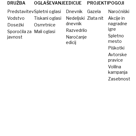
DRUŽBA
OGLAŠEVANJE
EDICIJE
PROJEKTI
POGOJI
Predstavitev
Spletni oglasi
Dnevnik
Gazela
Naročniški
Vodstvo
Tiskani oglasi
Nedeljski
Zlata nit
Akcije in
dnevnik
nagradne
Dosežki
Osmrtnice
igre
Razvedrilo
Sporočila za
Mali oglasi
Spletno
javnost
Naročanje
mesto
edicij
Piškotki
Avtorske
pravice
Volilna
kampanja
Zasebnost