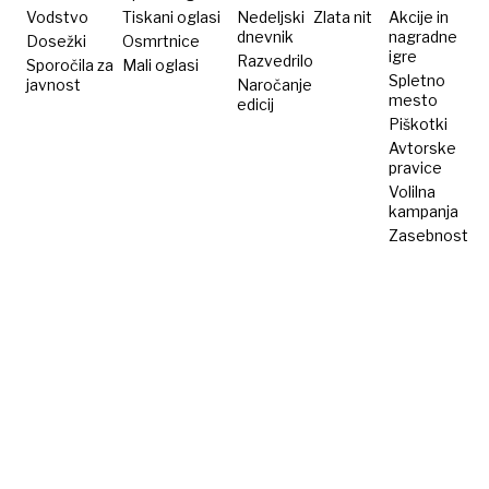
Vodstvo
Tiskani oglasi
Nedeljski
Zlata nit
Akcije in
dnevnik
nagradne
Dosežki
Osmrtnice
igre
Razvedrilo
Sporočila za
Mali oglasi
Spletno
javnost
Naročanje
mesto
edicij
Piškotki
Avtorske
pravice
Volilna
kampanja
Zasebnost