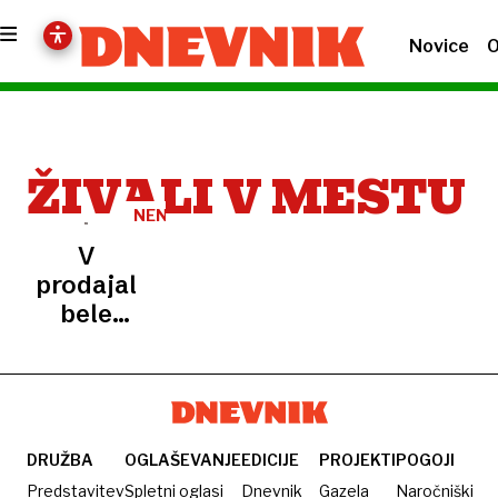
Novice
O
ŽIVALI V MESTU
NENAVADNE
STRANKE
V
prodajalno
bele
tehnike
namesto
kupcev
prišle
krave
DRUŽBA
OGLAŠEVANJE
EDICIJE
PROJEKTI
POGOJI
Predstavitev
Spletni oglasi
Dnevnik
Gazela
Naročniški