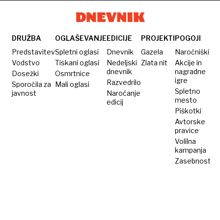
sostanovalko
ko
pridem
ven"
DRUŽBA
OGLAŠEVANJE
EDICIJE
PROJEKTI
POGOJI
Predstavitev
Spletni oglasi
Dnevnik
Gazela
Naročniški
Vodstvo
Tiskani oglasi
Nedeljski
Zlata nit
Akcije in
dnevnik
nagradne
Dosežki
Osmrtnice
igre
Razvedrilo
Sporočila za
Mali oglasi
Spletno
javnost
Naročanje
mesto
edicij
Piškotki
Avtorske
pravice
Volilna
kampanja
Zasebnost