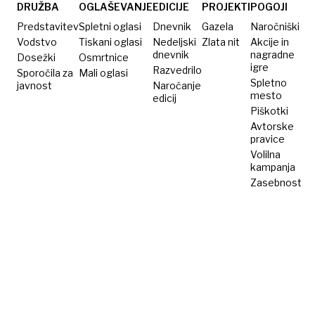
DRUŽBA
OGLAŠEVANJE
EDICIJE
PROJEKTI
POGOJI
Predstavitev
Spletni oglasi
Dnevnik
Gazela
Naročniški
Vodstvo
Tiskani oglasi
Nedeljski
Zlata nit
Akcije in
dnevnik
nagradne
Dosežki
Osmrtnice
igre
Razvedrilo
Sporočila za
Mali oglasi
Spletno
javnost
Naročanje
mesto
edicij
Piškotki
Avtorske
pravice
Volilna
kampanja
Zasebnost