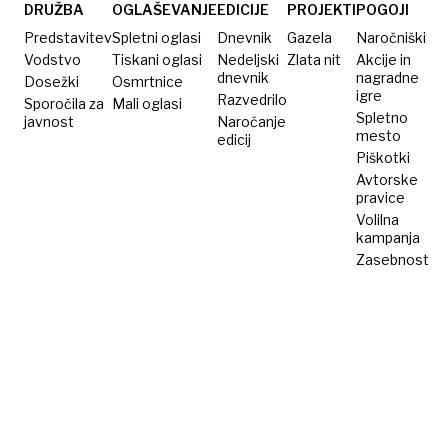
sejal
DRUŽBA
OGLAŠEVANJE
EDICIJE
PROJEKTI
POGOJI
smrt,
Predstavitev
Spletni oglasi
Dnevnik
Gazela
Naročniški
priznal
Vodstvo
Tiskani oglasi
Nedeljski
Zlata nit
Akcije in
dnevnik
nagradne
Dosežki
pa 57
Osmrtnice
igre
Razvedrilo
Sporočila za
Mali oglasi
umorov
Spletno
javnost
Naročanje
mesto
edicij
Piškotki
Avtorske
pravice
Volilna
kampanja
Zasebnost