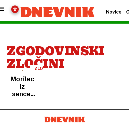
Novice
O
ZGODOVINSKI
ZLOČINI
ZLOGLASNI
SERIJSKI
Morilec
MORILCI
iz
sence:
»dedek«
dvanajst
let
neopaženo