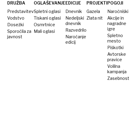
desetletja
analiza
DRUŽBA
OGLAŠEVANJE
EDICIJE
PROJEKTI
POGOJI
staro
DNK
Predstavitev
Spletni oglasi
Dnevnik
Gazela
Naročniški
skrivnost
razkrila
Vodstvo
Tiskani oglasi
Nedeljski
Zlata nit
Akcije in
dnevnik
nagradne
Dosežki
Osmrtnice
sodno
igre
Razvedrilo
Sporočila za
Mali oglasi
zmoto
Spletno
javnost
Naročanje
mesto
edicij
Piškotki
Avtorske
pravice
Volilna
kampanja
Zasebnost