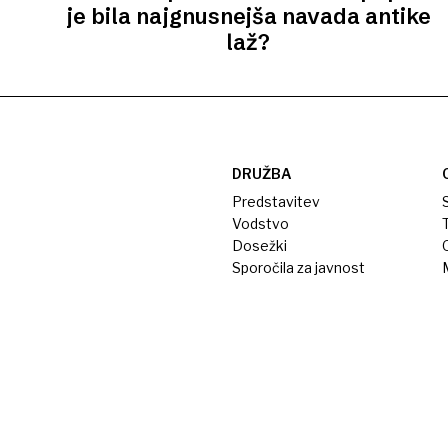
je bila najgnusnejša navada antike
laž?
DRUŽBA
Predstavitev
S
Vodstvo
T
Dosežki
Sporočila za javnost
M