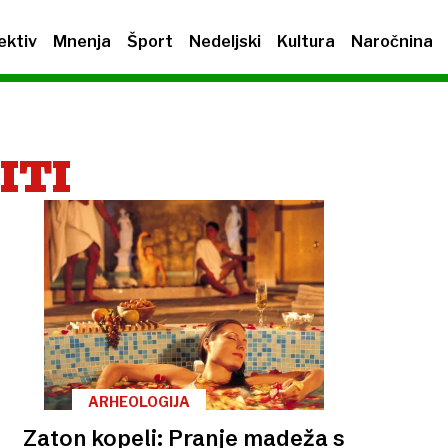
ektiv
Mnenja
Šport
Nedeljski
Kultura
Naročnina
ITI
ARHEOLOGIJA
Zaton kopeli: Pranje madeža s