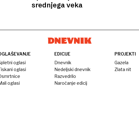
srednjega veka
OGLAŠEVANJE
EDICIJE
PROJEKTI
pletni oglasi
Dnevnik
Gazela
iskani oglasi
Nedeljski dnevnik
Zlata nit
Osmrtnice
Razvedrilo
ali oglasi
Naročanje edicij