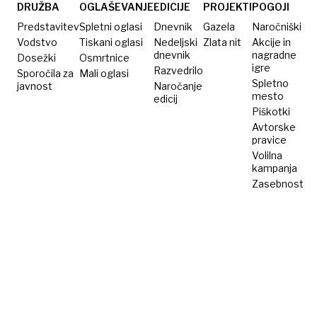
so
DRUŽBA
OGLAŠEVANJE
EDICIJE
PROJEKTI
POGOJI
danes v
Predstavitev
Spletni oglasi
Dnevnik
Gazela
Naročniški
vsakem
Vodstvo
Tiskani oglasi
Nedeljski
Zlata nit
Akcije in
dnevnik
nagradne
Dosežki
avtu
Osmrtnice
igre
Razvedrilo
Sporočila za
Mali oglasi
Spletno
javnost
Naročanje
mesto
edicij
Piškotki
Avtorske
pravice
Volilna
kampanja
Zasebnost