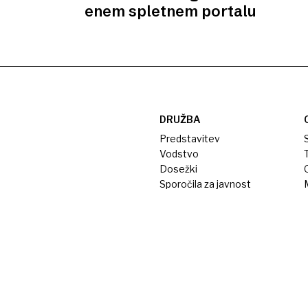
enem spletnem portalu
DRUŽBA
Predstavitev
S
Vodstvo
T
Dosežki
Sporočila za javnost
M