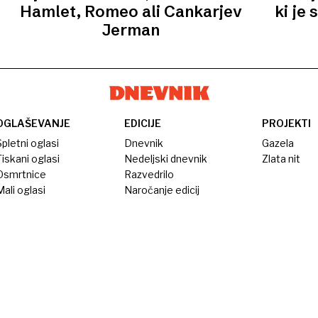
Hamlet, Romeo ali Cankarjev
ki je
Jerman
OGLAŠEVANJE
EDICIJE
PROJEKTI
pletni oglasi
Dnevnik
Gazela
iskani oglasi
Nedeljski dnevnik
Zlata nit
Osmrtnice
Razvedrilo
ali oglasi
Naročanje edicij