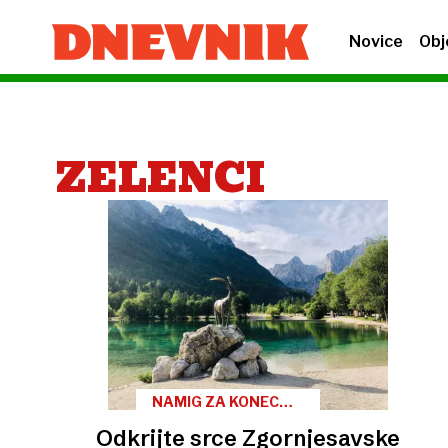
Novice
Obj
ZELENCI
NAMIG ZA KONEC
TEDNA
Odkrijte srce Zgornjesavske