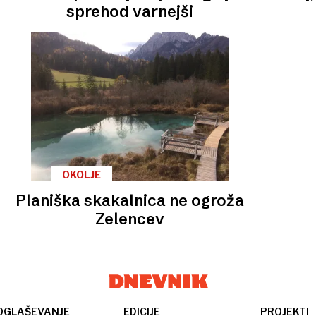
sprehod varnejši
OKOLJE
Planiška skakalnica ne ogroža
Zelencev
OGLAŠEVANJE
EDICIJE
PROJEKTI