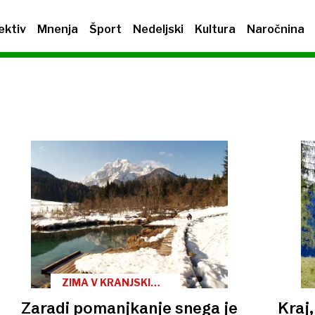
ektiv
Mnenja
Šport
Nedeljski
Kultura
Naročnina
ZIMA V KRANJSKI
GORI
Zaradi pomanjkanje snega je
Kraj