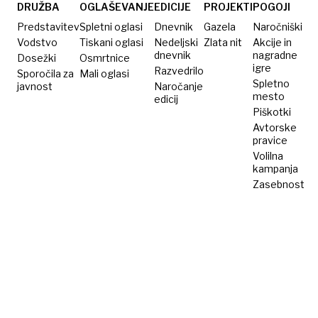
italijanska
za
DRUŽBA
OGLAŠEVANJE
EDICIJE
PROJEKTI
POGOJI
iznajdba
praznične
Predstavitev
Spletni oglasi
Dnevnik
Gazela
Naročniški
obede
Vodstvo
Tiskani oglasi
Nedeljski
Zlata nit
Akcije in
dnevnik
nagradne
Dosežki
Osmrtnice
igre
Razvedrilo
Sporočila za
Mali oglasi
Spletno
javnost
Naročanje
mesto
edicij
Piškotki
Avtorske
pravice
Volilna
kampanja
Zasebnost