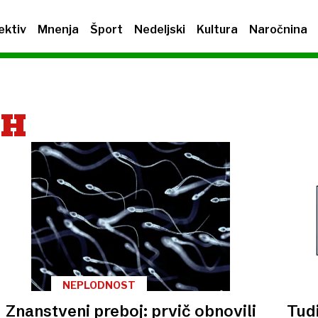
ektiv
Mnenja
Šport
Nedeljski
Kultura
Naročnina
IH
NEPLODNOST
Znanstveni preboj: prvič obnovili
Tudi