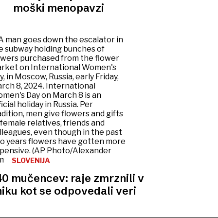
moški menopavzi
SLOVENIJA
0 mučencev: raje zmrznili v
niku kot se odpovedali veri