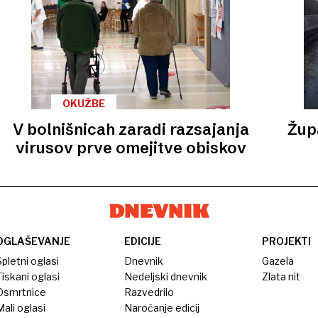
OKUŽBE
V bolnišnicah zaradi razsajanja
Žup
virusov prve omejitve obiskov
OGLAŠEVANJE
EDICIJE
PROJEKTI
pletni oglasi
Dnevnik
Gazela
iskani oglasi
Nedeljski dnevnik
Zlata nit
Osmrtnice
Razvedrilo
ali oglasi
Naročanje edicij