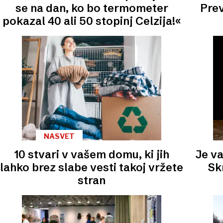
se na dan, ko bo termometer
Prev
pokazal 40 ali 50 stopinj Celzija!«
NASVET
10 stvari v vašem domu, ki jih
Je va
lahko brez slabe vesti takoj vržete
Sk
stran