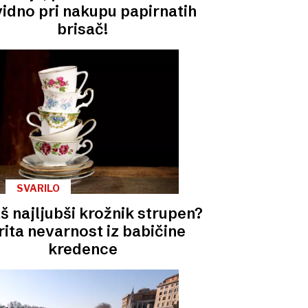
idno pri nakupu papirnatih
brisač!
SVARILO
š najljubši krožnik strupen?
rita nevarnost iz babičine
kredence