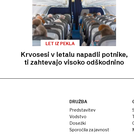
LET IZ PEKLA
Krvosesi v letalu napadli potnike,
ti zahtevajo visoko odškodnino
DRUŽBA
Predstavitev
S
Vodstvo
T
Dosežki
Sporočila za javnost
M