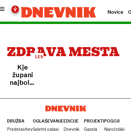
Novice
O
ZDRAVA MESTA
LESTVICA
ZDRAVIH
Kje
MEST
župani
najbolje
skrbijo
za
zdravje
ljudi?
DRUŽBA
OGLAŠEVANJE
EDICIJE
PROJEKTI
POGOJI
Predstavitev
Spletni oglasi
Dnevnik
Gazela
Naročniški