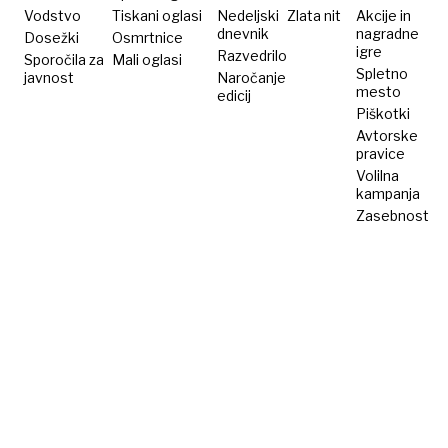
Vodstvo
Tiskani oglasi
Nedeljski
Zlata nit
Akcije in
dnevnik
nagradne
Dosežki
Osmrtnice
igre
Razvedrilo
Sporočila za
Mali oglasi
Spletno
javnost
Naročanje
mesto
edicij
Piškotki
Avtorske
pravice
Volilna
kampanja
Zasebnost