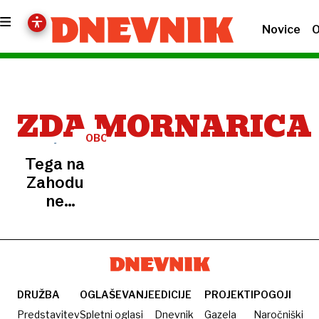
Novice
O
ZDA MORNARICA
OBOROŽEVALNA
TEKMA
Tega na
Zahodu
ne
zmorejo:
Kitajska
bliskovito
krepi
mornarico
DRUŽBA
OGLAŠEVANJE
EDICIJE
PROJEKTI
POGOJI
Predstavitev
Spletni oglasi
Dnevnik
Gazela
Naročniški