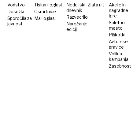
Vodstvo
Tiskani oglasi
Nedeljski
Zlata nit
Akcije in
dnevnik
nagradne
Dosežki
Osmrtnice
igre
Razvedrilo
Sporočila za
Mali oglasi
Spletno
javnost
Naročanje
mesto
edicij
Piškotki
Avtorske
pravice
Volilna
kampanja
Zasebnost