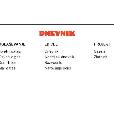
OGLAŠEVANJE
EDICIJE
PROJEKTI
pletni oglasi
Dnevnik
Gazela
iskani oglasi
Nedeljski dnevnik
Zlata nit
Osmrtnice
Razvedrilo
ali oglasi
Naročanje edicij