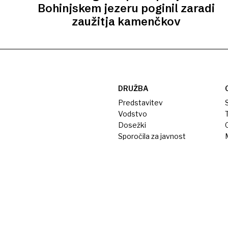
Bohinjskem jezeru poginil zaradi
zaužitja kamenčkov
DRUŽBA
Predstavitev
S
Vodstvo
T
Dosežki
Sporočila za javnost
M