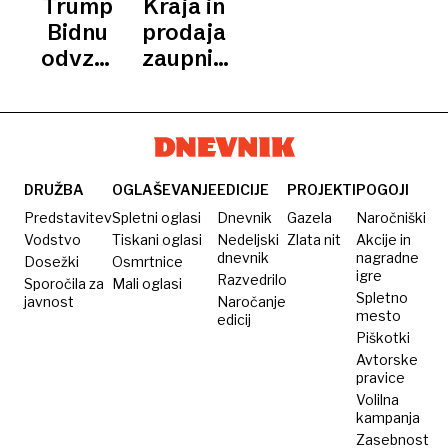
Trump
Kraja in
ves svoj
urejal
redno
občutljivih
Bidnu
prodaja
denar«
dodatni
razkrival
finančnih
odvzel
zaupnih
posel
lokacije
podatkov
dostop
podatkov:
radarjev
do
Hekerje
zaupnih
naj bi
podatkov
vodil
vlade
nekdanji
DRUŽBA
OGLAŠEVANJE
EDICIJE
PROJEKTI
POGOJI
policijski
Predstavitev
Spletni oglasi
Dnevnik
Gazela
Naročniški
časnik
Vodstvo
Tiskani oglasi
Nedeljski
Zlata nit
Akcije in
dnevnik
nagradne
Dosežki
Osmrtnice
igre
Razvedrilo
Sporočila za
Mali oglasi
Spletno
javnost
Naročanje
mesto
edicij
Piškotki
Avtorske
pravice
Volilna
kampanja
Zasebnost