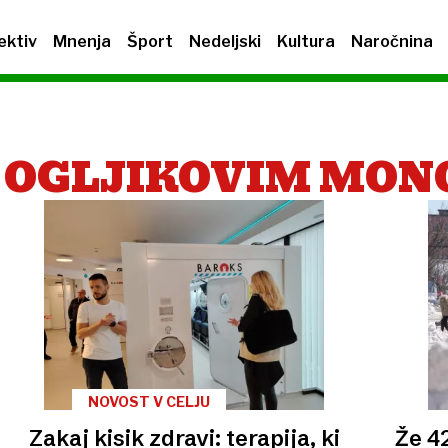
ektiv
Mnenja
Šport
Nedeljski
Kultura
Naročnina
 OGLJIKOVIM MO
NOVOST V CELJU
Zakaj kisik zdravi: terapija, ki
Že 4