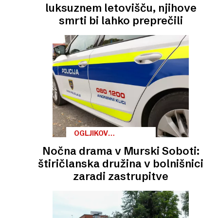
luksuznem letovišču, njihove
smrti bi lahko preprečili
OGLJIKOV
MONOKSID
Nočna drama v Murski Soboti:
štiričlanska družina v bolnišnici
zaradi zastrupitve