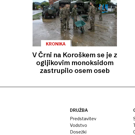
KRONIKA
V Črni na Koroškem se je z
ogljikovim monoksidom
zastrupilo osem oseb
DRUŽBA
Predstavitev
S
Vodstvo
T
Dosežki