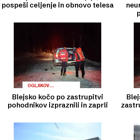
pospeši celjenje in obnovo telesa
neur
OGLJIKOV
MONOKSID
Blejsko kočo po zastrupitvi
Blej
pohodnikov izpraznili in zaprli
zastr