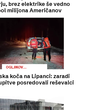
ju, brez elektrike še vedno
pol milijona Američanov
OGLJIKOV
MONOKSID
ska koča na Lipanci: zaradi
upitve posredovali reševalci