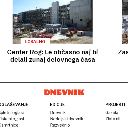
LOKALNO
Center Rog: Le občasno naj bi
Zas
delali zunaj delovnega časa
OGLAŠEVANJE
EDICIJE
PROJEKTI
pletni oglasi
Dnevnik
Gazela
iskani oglasi
Nedeljski dnevnik
Zlata nit
Osmrtnice
Razvedrilo