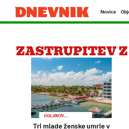
Novice
Obj
ZASTRUPITEV Z
OGLJIKOV
MONOKSID
Tri mlade ženske umrle v