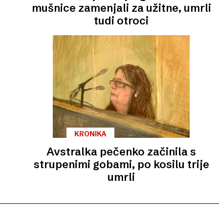
mušnice zamenjali za užitne, umrli
tudi otroci
KRONIKA
Avstralka pečenko začinila s
strupenimi gobami, po kosilu trije
umrli