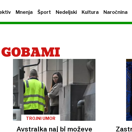
ektiv
Mnenja
Šport
Nedeljski
Kultura
Naročnina
 GOBAMI
TROJNI UMOR
Avstralka naj bi moževe
Zastr